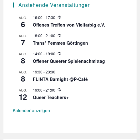
Anstehende Veranstaltungen
W
16:00
-
17:30
AUG.
6
i
Offenes Treffen von Vielfarbig e.V.
e
d
W
18:00
-
21:00
AUG.
e
7
i
r
Trans* Femmes Göttingen
e
h
d
o
W
14:00
-
19:00
AUG.
e
l
8
i
r
Offener Queerer Spielenachmittag
u
e
h
n
d
o
19:30
-
23:30
AUG.
g
e
l
8
r
FLINTA Barnight @P-Café
u
h
n
o
W
19:00
-
21:00
AUG.
g
l
12
i
Queer Teachers+
u
e
n
d
g
e
Kalender anzeigen
r
h
o
l
u
n