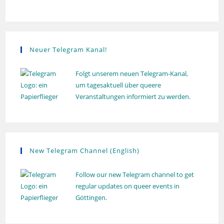
n
o
g
l
u
n
g
Neuer Telegram Kanal!
Folgt unserem neuen Telegram-Kanal,
um tagesaktuell über queere
Veranstaltungen informiert zu werden.
New Telegram Channel (English)
Follow our new Telegram channel to get
regular updates on queer events in
Göttingen.