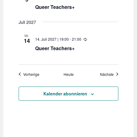
u
i
n
Queer Teachers+
e
g
d
e
Juli 2027
r
h
o
MI.
l
14. Juli 2027 | 19:00
-
21:00
W
14
u
i
n
Queer Teachers+
e
g
d
e
r
h
o
Veranstaltungen
Veranstaltun
Vorherige
Heute
Nächste
l
u
n
Kalender abonnieren
g