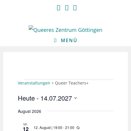
Zum
Inhalt
springen
MENÜ
VERANSTALTUNGEN
Veranstaltungen
Queer Teachers+
Heute
 - 
14.07.2027
D
August 2026
a
MI.
t
12. August | 19:00
-
21:00
W
12