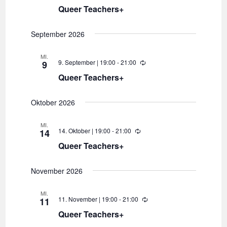
i
u
Queer Teachers+
e
d
m
e
September 2026
r
w
h
o
ä
MI.
l
9. September | 19:00
-
21:00
W
9
u
h
i
n
Queer Teachers+
e
g
l
d
e
Oktober 2026
e
r
h
n
o
MI.
l
14. Oktober | 19:00
-
21:00
W
14
.
u
i
n
Queer Teachers+
e
g
d
e
November 2026
r
h
o
MI.
l
11. November | 19:00
-
21:00
W
11
u
i
n
Queer Teachers+
e
g
d