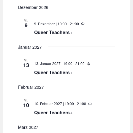
e
Dezember 2026
r
h
o
MI.
l
9. Dezember | 19:00
-
21:00
W
9
u
i
n
Queer Teachers+
e
g
d
e
Januar 2027
r
h
o
MI.
l
13. Januar 2027 | 19:00
-
21:00
W
13
u
i
n
Queer Teachers+
e
g
d
e
Februar 2027
r
h
o
MI.
l
10. Februar 2027 | 19:00
-
21:00
W
10
u
i
n
Queer Teachers+
e
g
d
e
März 2027
r
h