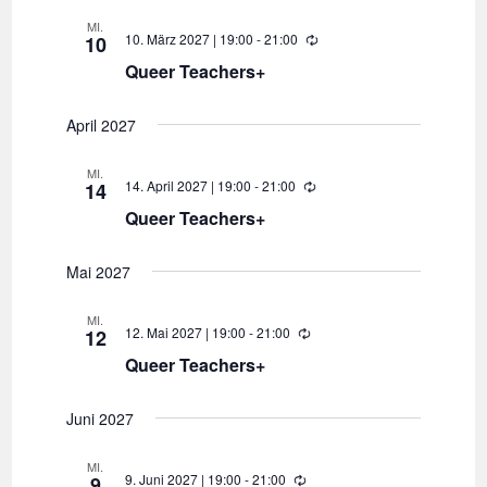
o
MI.
l
10. März 2027 | 19:00
-
21:00
W
10
u
i
n
Queer Teachers+
e
g
d
e
April 2027
r
h
o
MI.
l
14. April 2027 | 19:00
-
21:00
W
14
u
i
n
Queer Teachers+
e
g
d
e
Mai 2027
r
h
o
MI.
l
12. Mai 2027 | 19:00
-
21:00
W
12
u
i
n
Queer Teachers+
e
g
d
e
Juni 2027
r
h
o
MI.
l
9. Juni 2027 | 19:00
-
21:00
W
9