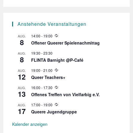
Anstehende Veranstaltungen
W
14:00
-
19:00
AUG.
8
i
Offener Queerer Spielenachmittag
e
d
19:30
-
23:30
AUG.
e
8
r
FLINTA Barnight @P-Café
h
o
W
19:00
-
21:00
AUG.
l
12
i
Queer Teachers+
u
e
n
d
W
16:00
-
17:30
AUG.
g
e
13
i
r
Offenes Treffen von Vielfarbig e.V.
e
h
d
o
W
17:00
-
19:00
AUG.
e
l
17
i
r
Queere Jugendgruppe
u
e
h
n
d
o
g
e
Kalender anzeigen
l
r
u
h