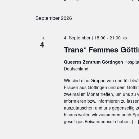
.
n
S
,
September 2026
u
N
c
a
4. September | 18:00
-
21:00
W
FR.
h
v
4
i
Trans* Femmes Gött
i
e
e
g
d
n
Queeres Zentrum Göttingen
Hospita
e
a
Deutschland
a
r
t
h
c
Wir sind eine Gruppe von und für binä
i
o
Frauen aus Göttingen und dem Göttin
h
l
o
zweimal im Monat treffen, um uns zu
V
u
informieren bzw. informieren zu lasse
n
n
auszutauschen und uns gegenseitig 
e
g
hinaus wollen wir zusammen auch Spa
r
geselliges Beisammensein haben. […]
a