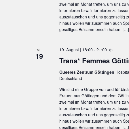
e
l
zweimal im Monat treffen, um uns zu
S
e
l
u
informieren bzw. informieren zu lasse
u
n
n
auszutauschen und uns gegenseitig 
w
c
g
hinaus wollen wir zusammen auch Spa
.
o
geselliges Beisammensein haben. […]
h
r
e
u
t
19. August | 18:00
-
21:00
W
MI.
n
19
e
i
Trans* Femmes Gött
d
e
i
d
A
Queeres Zentrum Göttingen
Hospita
n
e
n
Deutschland
r
g
s
h
Wir sind eine Gruppe von und für binä
e
i
o
Frauen aus Göttingen und dem Göttin
l
b
zweimal im Monat treffen, um uns zu
c
u
informieren bzw. informieren zu lasse
h
e
n
auszutauschen und uns gegenseitig 
t
n
g
hinaus wollen wir zusammen auch Spa
e
geselliges Beisammensein haben. […]