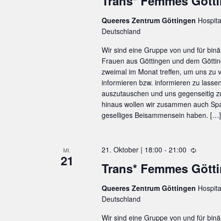
Trans* Femmes Gött
l
e
d
ü
Queeres Zentrum Göttingen
Hospita
e
s
Deutschland
r
s
h
Wir sind eine Gruppe von und für binä
o
Frauen aus Göttingen und dem Göttin
e
l
zweimal im Monat treffen, um uns zu
l
u
informieren bzw. informieren zu lasse
n
auszutauschen und uns gegenseitig 
w
g
hinaus wollen wir zusammen auch Spa
o
geselliges Beisammensein haben. […]
r
t
21. Oktober | 18:00
-
21:00
W
MI.
21
.
i
Trans* Femmes Gött
e
d
Queeres Zentrum Göttingen
Hospita
e
Deutschland
r
h
Wir sind eine Gruppe von und für binä