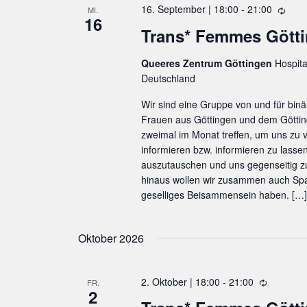
n
16. September | 18:00
-
21:00
W
MI.
16
s
i
Trans* Femmes Gött
e
t
d
Queeres Zentrum Göttingen
Hospita
a
e
Deutschland
r
l
h
Wir sind eine Gruppe von und für binä
t
o
Frauen aus Göttingen und dem Göttin
u
l
zweimal im Monat treffen, um uns zu
u
informieren bzw. informieren zu lasse
n
n
auszutauschen und uns gegenseitig 
g
g
hinaus wollen wir zusammen auch Spa
geselliges Beisammensein haben. […]
e
n
Oktober 2026
S
c
2. Oktober | 18:00
-
21:00
W
FR.
h
2
i