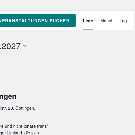
V
VERANSTALTUNGEN SUCHEN
Liste
Monat
Tag
e
r
a
.2027
n
s
t
a
l
t
u
ingen
n
g
lstr. 20, Göttingen,
A
n
re und nicht-binäre trans*
s
ger Umland, die sich