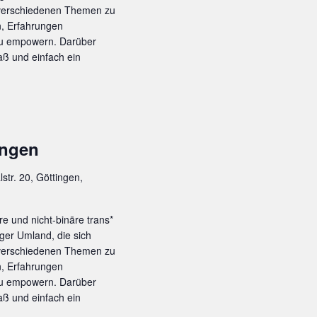
i
 verschiedenen Themen zu
c
n, Erfahrungen
h
zu empowern. Darüber
t
ß und einfach ein
e
n
-
N
a
ingen
v
i
lstr. 20, Göttingen,
g
a
re und nicht-binäre trans*
t
ger Umland, die sich
i
 verschiedenen Themen zu
o
n, Erfahrungen
zu empowern. Darüber
n
ß und einfach ein