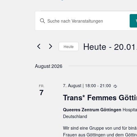
Veranstaltungen
V
B
e
i
r
t
a
Heute
 - 
20.01
Heute
n
t
D
s
e
t
August 2026
a
S
a
t
c
l
7. August | 18:00
-
21:00
u
W
FR.
h
7
t
i
Trans* Femmes Gött
m
l
e
u
w
d
ü
n
Queeres Zentrum Göttingen
Hospita
e
ä
Deutschland
g
s
r
h
e
h
s
Wir sind eine Gruppe von und für binä
o
n
Frauen aus Göttingen und dem Göttin
l