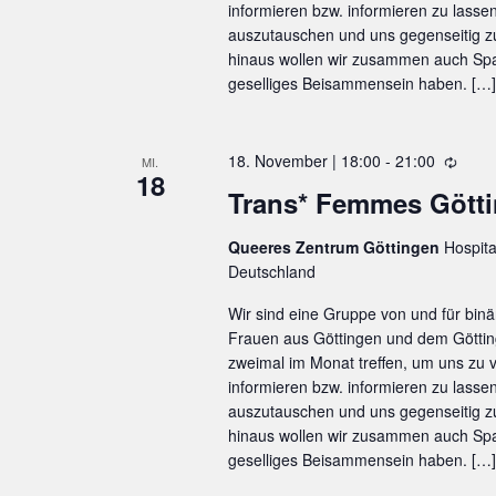
u
informieren bzw. informieren zu lasse
n
auszutauschen und uns gegenseitig 
g
hinaus wollen wir zusammen auch Spa
geselliges Beisammensein haben. […]
18. November | 18:00
-
21:00
W
MI.
18
i
Trans* Femmes Gött
e
d
Queeres Zentrum Göttingen
Hospita
e
Deutschland
r
h
Wir sind eine Gruppe von und für binä
o
Frauen aus Göttingen und dem Göttin
l
zweimal im Monat treffen, um uns zu
u
informieren bzw. informieren zu lasse
n
auszutauschen und uns gegenseitig 
g
hinaus wollen wir zusammen auch Spa
geselliges Beisammensein haben. […]