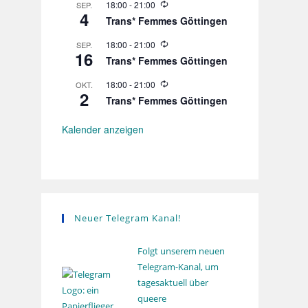
o
W
18:00
-
21:00
SEP.
e
l
4
i
r
Trans* Femmes Göttingen
u
e
h
n
d
o
W
18:00
-
21:00
SEP.
g
e
l
16
i
r
Trans* Femmes Göttingen
u
e
h
n
d
o
W
18:00
-
21:00
OKT.
g
e
l
2
i
r
Trans* Femmes Göttingen
u
e
h
n
d
o
g
e
Kalender anzeigen
l
r
u
h
n
o
g
l
u
n
g
Neuer Telegram Kanal!
Folgt unserem neuen
Telegram-Kanal, um
tagesaktuell über
queere