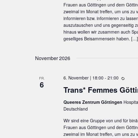
o
Frauen aus Göttingen und dem Göttin
l
zweimal im Monat treffen, um uns zu
u
informieren bzw. informieren zu lasse
n
auszutauschen und uns gegenseitig 
g
hinaus wollen wir zusammen auch Spa
geselliges Beisammensein haben. […]
November 2026
6. November | 18:00
-
21:00
W
FR.
6
i
Trans* Femmes Gött
e
d
Queeres Zentrum Göttingen
Hospita
e
Deutschland
r
h
Wir sind eine Gruppe von und für binä
o
Frauen aus Göttingen und dem Göttin
l
zweimal im Monat treffen, um uns zu