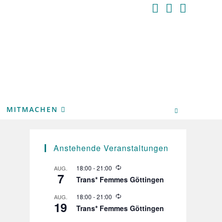
MITMACHEN
Anstehende Veranstaltungen
W
18:00
-
21:00
AUG.
7
i
Trans* Femmes Göttingen
e
d
W
18:00
-
21:00
AUG.
e
19
i
r
Trans* Femmes Göttingen
e
h
d