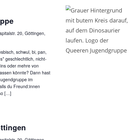
uppe
pitalstr. 20, Göttingen,
sbisch, schwul, bi, pan,
s* geschlechtlich, nicht-
 eins oder mehre von
 passen könnte? Dann hast
e Jugendgruppe im
alls du Freund:innen
 so […]
ttingen
pitalstr. 20, Göttingen,