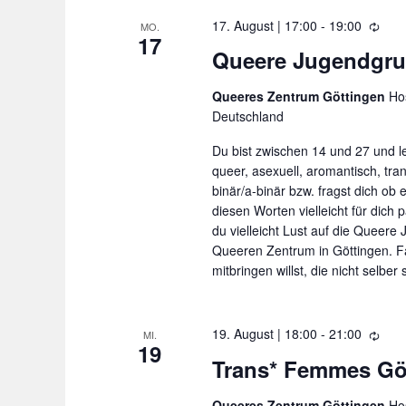
a
a
17. August | 17:00
-
19:00
W
MO.
t
17
c
i
Queere Jugendgr
i
e
h
o
d
Queeres Zentrum Göttingen
Hos
V
e
n
Deutschland
r
e
h
Du bist zwischen 14 und 27 und le
r
o
queer, asexuell, aromantisch, tran
l
a
binär/a-binär bzw. fragst dich ob
u
diesen Worten vielleicht für dich
n
n
du vielleicht Lust auf die Queer
s
g
Queeren Zentrum in Göttingen. F
mitbringen willst, die nicht selber
t
a
l
19. August | 18:00
-
21:00
W
MI.
19
i
t
Trans* Femmes Gö
e
u
d
Queeres Zentrum Göttingen
Hos