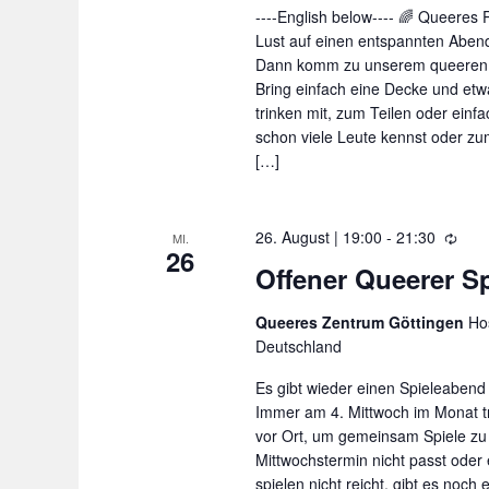
----English below---- 🌈 Queeres
Lust auf einen entspannten Aben
Dann komm zu unserem queeren 
Bring einfach eine Decke und etw
trinken mit, zum Teilen oder einfa
schon viele Leute kennst oder zum
[…]
26. August | 19:00
-
21:30
W
MI.
26
i
Offener Queerer S
e
d
Queeres Zentrum Göttingen
Hos
e
Deutschland
r
h
Es gibt wieder einen Spieleaben
o
Immer am 4. Mittwoch im Monat t
l
vor Ort, um gemeinsam Spiele zu 
u
Mittwochstermin nicht passt oder
n
spielen nicht reicht, gibt es noch