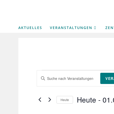
Zum
Inhalt
springen
AKTUELLES
VERANSTALTUNGEN
ZE
VERANSTALTUNGEN
V
B
VER
e
i
r
t
a
Heute
 - 
01.
Heute
n
t
D
s
e