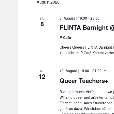
t
August 2026
a
S
a
t
c
l
8. August | 19:30
-
23:30
u
SA.
h
8
t
FLINTA Barnight 
m
l
u
w
ü
n
P-Café
ä
g
s
Cheers Queers FLINTA Barnight 
h
e
s
19:30Uhr im P-Café Kommt vorbe
n
l
e
S
e
l
12. August | 19:00
-
21:00
W
MI.
u
12
n
i
w
Queer Teachers+
c
e
.
o
h
d
Bildung braucht Vielfalt – und wir
r
e
e
Wir sind queer und arbeiten an 
r
u
t
Einrichtungen. Auch Studierende
h
gehören dazu. Wir stehen für ein 
n
e
o
und eine geschlechtergerechte P