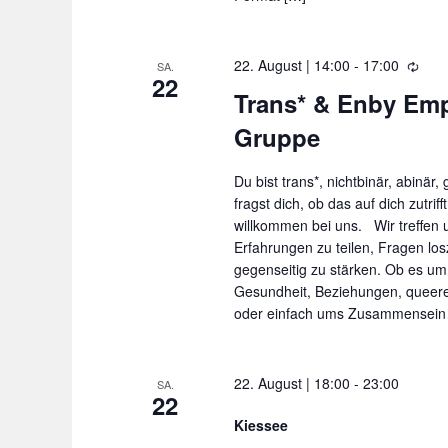
22. August | 14:00
-
17:00
W
SA.
22
i
Trans* & Enby Em
e
Gruppe
d
e
r
Du bist trans*, nichtbinär, abinär
h
fragst dich, ob das auf dich zutrif
o
willkommen bei uns. Wir treffen
l
Erfahrungen zu teilen, Fragen l
u
gegenseitig zu stärken. Ob es um
n
Gesundheit, Beziehungen, queere
g
oder einfach ums Zusammensein 
22. August | 18:00
-
23:00
SA.
22
Kiessee