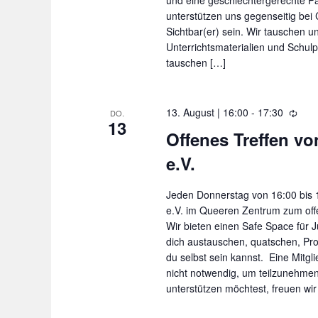
d
l
i
unterstützen uns gegenseitig be
u
A
Sichtbar(er) sein. Wir tauschen u
n
n
n
Unterrichtsmaterialien und Schul
g
g
tauschen […]
s
e
i
b
c
13. August | 16:00
-
17:30
W
DO.
13
h
e
i
Offenes Treffen vo
t
e
n
e.V.
d
e
.
e
n
r
S
Jeden Donnerstag von 16:00 bis 17
,
h
e.V. im Queeren Zentrum zum off
u
o
N
Wir bieten einen Safe Space für 
c
l
dich austauschen, quatschen, Pro
a
u
du selbst sein kannst. Eine Mitgli
h
v
n
nicht notwendig, um teilzunehme
i
e
g
unterstützen möchtest, freuen wir
g
n