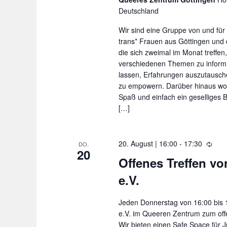
e
n
Deutschland
r
g
h
Wir sind eine Gruppe von und für 
o
e
trans* Frauen aus Göttingen und
l
die sich zweimal im Monat treffen
n
u
verschiedenen Themen zu informi
n
S
lassen, Erfahrungen auszutausch
g
zu empowern. Darüber hinaus wo
c
Spaß und einfach ein geselliges
h
[…]
l
ü
20. August | 16:00
-
17:30
W
DO.
20
s
i
Offenes Treffen vo
e
s
e.V.
d
e
e
r
l
Jeden Donnerstag von 16:00 bis 17
h
e.V. im Queeren Zentrum zum off
w
o
Wir bieten einen Safe Space für 