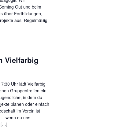
v
i Coming Out und beim
i
ns über Fortbildungen,
g
projekte aus. Regelmäßig
a
t
i
o
n Vielfarbig
n
:30 Uhr lädt Vielfarbig
enen Gruppentreffen ein.
Jugendliche, in dem du
jekte planen oder einfach
edschaft im Verein ist
n – wenn du uns
 […]