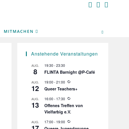
MITMACHEN
Anstehende Veranstaltungen
19:30
-
23:30
AUG.
8
FLINTA Barnight @P-Café
W
19:00
-
21:00
AUG.
12
i
Queer Teachers+
e
d
W
16:00
-
17:30
AUG.
e
13
i
r
Offenes Treffen von
e
h
Vielfarbig e.V.
d
o
e
l
r
W
17:00
-
19:00
AUG.
u
17
h
i
n
Queere Jugendgruppe