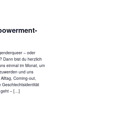
powerment-
, genderqueer – oder
ft? Dann bist du herzlich
 uns einmal im Monat, um
oszuwerden und uns
 Alltag, Coming-out,
 Geschlechtsidentität
geht – […]