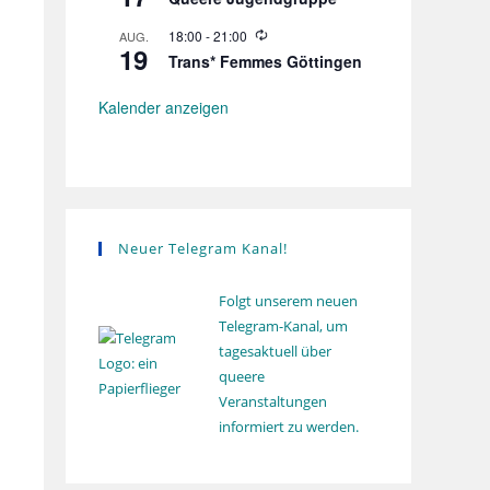
o
e
g
l
d
W
18:00
-
21:00
AUG.
u
e
19
i
n
r
Trans* Femmes Göttingen
e
g
h
d
o
e
Kalender anzeigen
l
r
u
h
n
o
g
l
u
n
g
Neuer Telegram Kanal!
Folgt unserem neuen
Telegram-Kanal, um
tagesaktuell über
queere
Veranstaltungen
informiert zu werden.