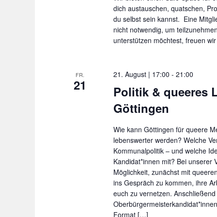
l
o
dich austauschen, quatschen, Pro
u
du selbst sein kannst. Eine Mitgli
r
n
nicht notwendig, um teilzunehme
g
t
unterstützen möchtest, freuen wir
.
21. August | 17:00
-
21:00
FR.
21
Politik & queeres 
Göttingen
Wie kann Göttingen für queere 
lebenswerter werden? Welche Ver
Kommunalpolitik – und welche Ide
Kandidat*innen mit? Bei unserer V
Möglichkeit, zunächst mit queeren
ins Gespräch zu kommen, ihre Ar
euch zu vernetzen. Anschließend
Oberbürgermeisterkandidat*innen
Format […]