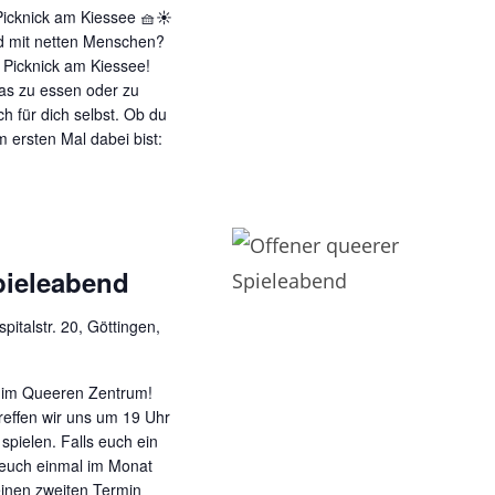
 Picknick am Kiessee 🧺☀️
d mit netten Menschen?
Picknick am Kiessee!
as zu essen oder zu
ch für dich selbst. Ob du
 ersten Mal dabei bist:
pieleabend
pitalstr. 20, Göttingen,
d im Queeren Zentrum!
reffen wir uns um 19 Uhr
spielen. Falls euch ein
 euch einmal im Monat
 einen zweiten Termin