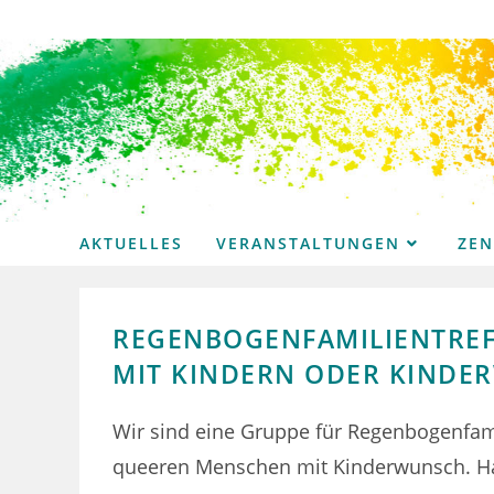
Zum
Inhalt
springen
AKTUELLES
VERANSTALTUNGEN
ZE
REGENBOGENFAMILIENTREFF
MIT KINDERN ODER KINDE
Wir sind eine Gruppe für Regenbogenfam
queeren Menschen mit Kinderwunsch. H