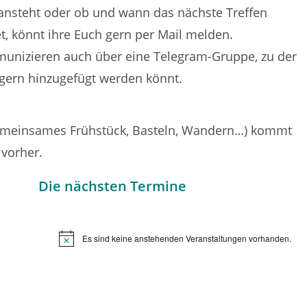
nsteht oder ob und wann das nächste Treffen
et, könnt ihre Euch gern per Mail melden.
unizieren auch über eine Telegram-Gruppe, zu der
 gern hinzugefügt werden könnt.
gemeinsames Frühstück, Basteln, Wandern…) kommt
vorher.
Die nächsten Termine
Es sind keine anstehenden Veranstaltungen vorhanden.
H
i
n
w
e
i