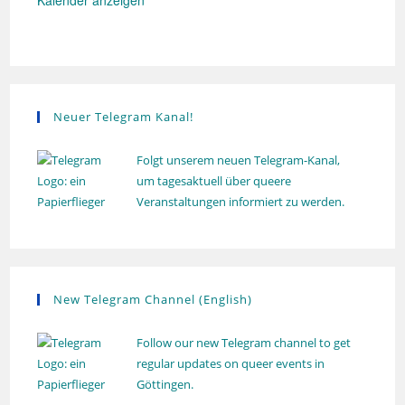
Kalender anzeigen
l
r
u
h
n
o
g
l
u
n
g
Neuer Telegram Kanal!
Folgt unserem neuen Telegram-Kanal,
um tagesaktuell über queere
Veranstaltungen informiert zu werden.
New Telegram Channel (English)
Follow our new Telegram channel to get
regular updates on queer events in
Göttingen.