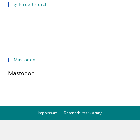
gefördert durch
Mastodon
Mastodon
Impressum
Datenschutzerklärung
Queeres Zentrum Göttingen | Hospitalstr. 20 | 37073 Göttingen | Tel.: 0551
– 29 17 25 24