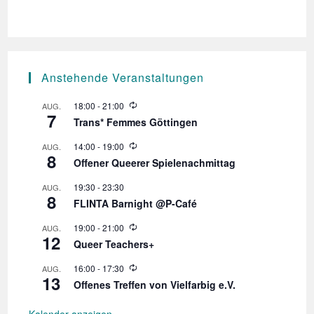
Anstehende Veranstaltungen
W
18:00
-
21:00
AUG.
7
i
Trans* Femmes Göttingen
e
d
W
14:00
-
19:00
AUG.
e
8
i
r
Offener Queerer Spielenachmittag
e
h
d
o
19:30
-
23:30
AUG.
e
l
8
r
FLINTA Barnight @P-Café
u
h
n
o
W
19:00
-
21:00
AUG.
g
l
12
i
Queer Teachers+
u
e
n
d
W
16:00
-
17:30
AUG.
g
e
13
i
r
Offenes Treffen von Vielfarbig e.V.
e
h
d
o
e