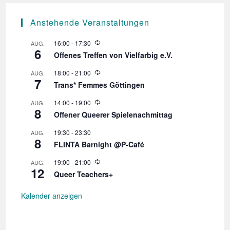
Anstehende Veranstaltungen
W
16:00
-
17:30
AUG.
6
i
Offenes Treffen von Vielfarbig e.V.
e
d
W
18:00
-
21:00
AUG.
e
7
i
r
Trans* Femmes Göttingen
e
h
d
o
W
14:00
-
19:00
AUG.
e
l
8
i
r
Offener Queerer Spielenachmittag
u
e
h
n
d
o
19:30
-
23:30
AUG.
g
e
l
8
r
FLINTA Barnight @P-Café
u
h
n
o
W
19:00
-
21:00
AUG.
g
l
12
i
Queer Teachers+
u
e
n
d
g
e
Kalender anzeigen
r
h
o
l