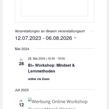
Veranstaltungen an diesem veranstaltungsort
12.07.2023
 - 
06.08.2026
D
Mai 2024
a
28. Mai 2024 | 16:30
-
19:00
DI.
t
28
Bi+ Workshop: Mindset &
u
Lernmethoden
m
online via Zoom
w
Juli 2023
ä
h
MI.
12
l