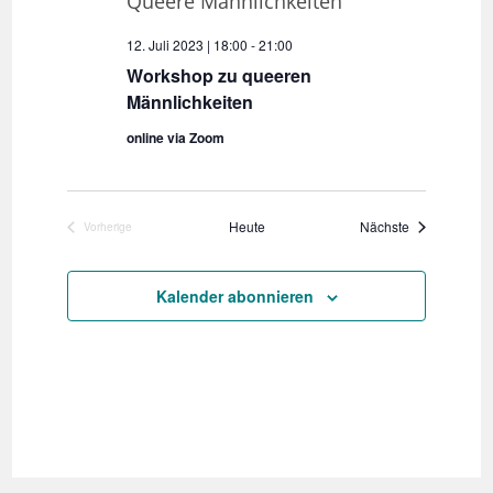
e
12. Juli 2023 | 18:00
-
21:00
n
Workshop zu queeren
.
Männlichkeiten
online via Zoom
Veranstaltun
Heute
Nächste
Vorherige
Veranstaltungen
Kalender abonnieren