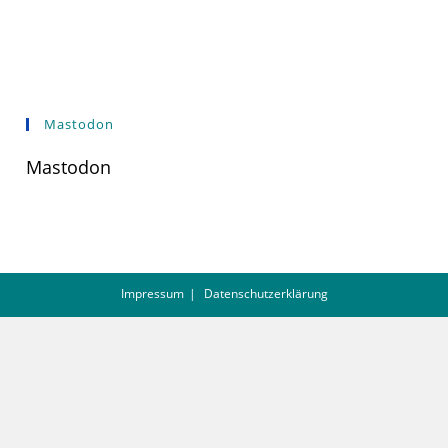
Mastodon
Mastodon
Impressum
Datenschutzerklärung
Queeres Zentrum Göttingen | Hospitalstr. 20 | 37073 Göttingen | Tel.: 0551
– 29 17 25 24