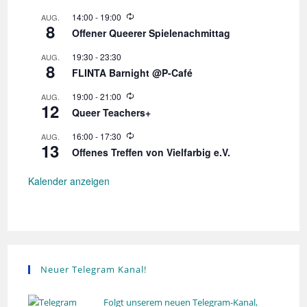
d
W
14:00
-
19:00
AUG.
e
8
i
r
Offener Queerer Spielenachmittag
e
h
d
o
19:30
-
23:30
AUG.
e
l
8
r
FLINTA Barnight @P-Café
u
h
n
o
W
19:00
-
21:00
AUG.
g
l
12
i
Queer Teachers+
u
e
n
d
W
16:00
-
17:30
AUG.
g
e
13
i
r
Offenes Treffen von Vielfarbig e.V.
e
h
d
o
e
Kalender anzeigen
l
r
u
h
n
o
g
l
u
n
g
Neuer Telegram Kanal!
Folgt unserem neuen Telegram-Kanal,