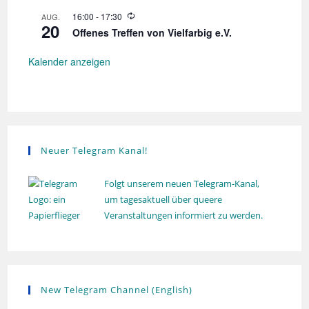
h
n
d
o
W
16:00
-
17:30
AUG.
g
e
l
20
i
r
Offenes Treffen von Vielfarbig e.V.
u
e
h
n
d
o
g
e
Kalender anzeigen
l
r
u
h
n
o
g
l
u
n
g
Neuer Telegram Kanal!
Folgt unserem neuen Telegram-Kanal,
um tagesaktuell über queere
Veranstaltungen informiert zu werden.
New Telegram Channel (English)