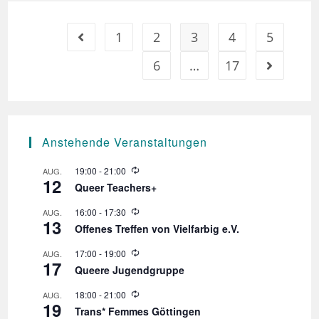
Sommerfest
1
2
3
4
5
Gehe zur vorherigen Seite
6
…
17
Gehe zur n
Anstehende Veranstaltungen
W
19:00
-
21:00
AUG.
12
i
Queer Teachers+
e
d
W
16:00
-
17:30
AUG.
e
13
i
r
Offenes Treffen von Vielfarbig e.V.
e
h
d
o
W
17:00
-
19:00
AUG.
e
l
17
i
r
Queere Jugendgruppe
u
e
h
n
d
o
W
18:00
-
21:00
AUG.
g
e
l
19
i
r
Trans* Femmes Göttingen
u
e