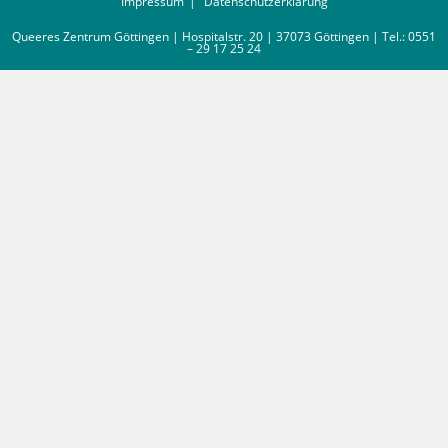
Impressum
Datenschutzerklärung
Queeres Zentrum Göttingen | Hospitalstr. 20 | 37073 Göttingen | Tel.: 0551
– 29 17 25 24