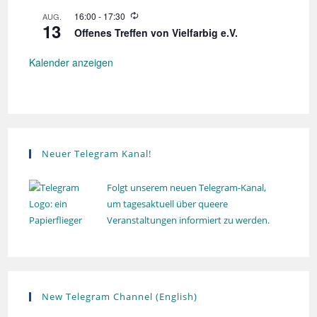
n
d
W
16:00
-
17:30
AUG.
g
e
13
i
r
Offenes Treffen von Vielfarbig e.V.
e
h
d
o
e
Kalender anzeigen
l
r
u
h
n
o
g
l
u
n
g
Neuer Telegram Kanal!
Folgt unserem neuen Telegram-Kanal,
um tagesaktuell über queere
Veranstaltungen informiert zu werden.
New Telegram Channel (English)