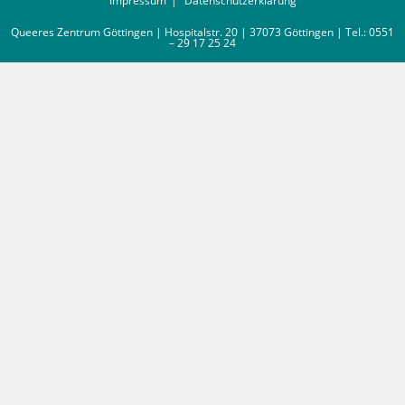
Impressum
Datenschutzerklärung
Queeres Zentrum Göttingen | Hospitalstr. 20 | 37073 Göttingen | Tel.: 0551
– 29 17 25 24