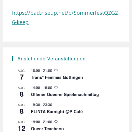
https://pad.riseup.net/p/SommerfestQZG2
6-keep
Anstehende Veranstaltungen
W
18:00
-
21:00
AUG.
7
i
Trans* Femmes Göttingen
e
d
W
14:00
-
19:00
AUG.
e
8
i
r
Offener Queerer Spielenachmittag
e
h
d
o
19:30
-
23:30
AUG.
e
l
8
r
FLINTA Barnight @P-Café
u
h
n
o
W
19:00
-
21:00
AUG.
g
l
12
i
Queer Teachers+
u
e