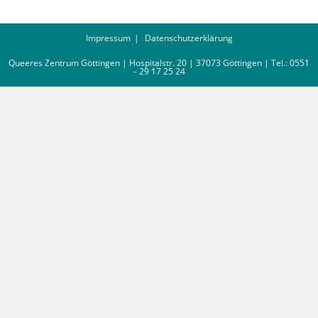
Impressum
Datenschutzerklärung
Queeres Zentrum Göttingen | Hospitalstr. 20 | 37073 Göttingen | Tel.: 0551
– 29 17 25 24