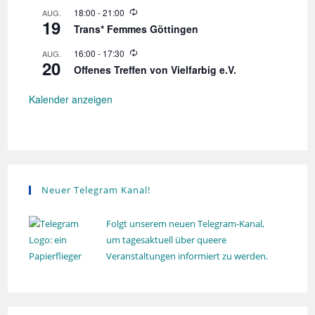
n
d
o
W
18:00
-
21:00
AUG.
g
e
l
19
i
r
Trans* Femmes Göttingen
u
e
h
n
d
o
W
16:00
-
17:30
AUG.
g
e
l
20
i
r
Offenes Treffen von Vielfarbig e.V.
u
e
h
n
d
o
g
e
Kalender anzeigen
l
r
u
h
n
o
g
l
u
n
g
Neuer Telegram Kanal!
Folgt unserem neuen Telegram-Kanal,
um tagesaktuell über queere
Veranstaltungen informiert zu werden.