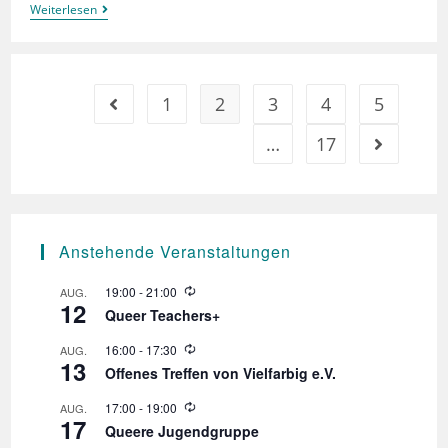
IDAHOBITA*
Weiterlesen
1
2
3
4
5
Gehe zur vorherigen Seite
…
17
Gehe zur n
Anstehende Veranstaltungen
W
19:00
-
21:00
AUG.
12
i
Queer Teachers+
e
d
W
16:00
-
17:30
AUG.
e
13
i
r
Offenes Treffen von Vielfarbig e.V.
e
h
d
o
W
17:00
-
19:00
AUG.
e
l
17
i
r
Queere Jugendgruppe
u
e
h