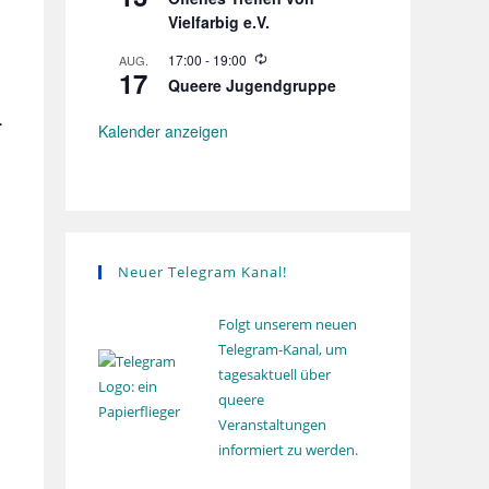
e
h
Vielfarbig e.V.
d
o
e
l
r
W
17:00
-
19:00
AUG.
u
17
h
i
n
Queere Jugendgruppe
o
e
g
l
d
.
u
e
Kalender anzeigen
n
r
g
h
o
l
u
n
g
Neuer Telegram Kanal!
Folgt unserem neuen
Telegram-Kanal, um
tagesaktuell über
queere
Veranstaltungen
informiert zu werden.