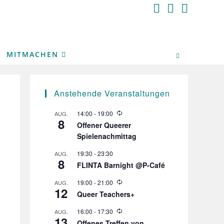
MITMACHEN
Anstehende Veranstaltungen
W
14:00
-
19:00
AUG.
8
i
Offener Queerer
e
Spielenachmittag
d
e
r
19:30
-
23:30
AUG.
8
h
FLINTA Barnight @P-Café
o
l
W
19:00
-
21:00
AUG.
u
12
i
n
Queer Teachers+
e
g
d
W
16:00
-
17:30
AUG.
e
13
i
r
Offenes Treffen von