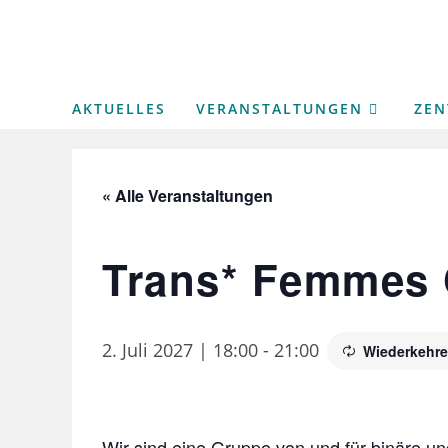
Zum
Inhalt
springen
AKTUELLES
VERANSTALTUNGEN
ZE
« Alle Veranstaltungen
Trans* Femmes 
2. Juli 2027 | 18:00
-
21:00
Wiederkehre
Wir sind eine Gruppe von und für binäre u