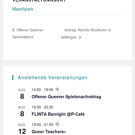
Maschpark
Vortrag: Rechte Strukturen in
Offener Queerer
Spieleabend
Göttingen
Anstehende Veranstaltungen
W
14:00
-
19:00
AUG.
8
i
Offener Queerer Spielenachmittag
e
d
19:30
-
23:30
AUG.
e
8
r
FLINTA Barnight @P-Café
h
o
W
19:00
-
21:00
AUG.
l
12
i
Queer Teachers+
u
e