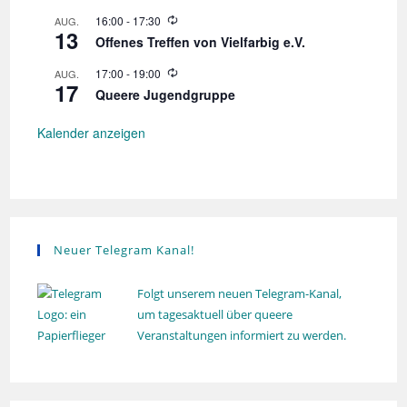
n
d
W
16:00
-
17:30
AUG.
g
e
13
i
r
Offenes Treffen von Vielfarbig e.V.
e
h
d
o
W
17:00
-
19:00
AUG.
e
l
17
i
r
Queere Jugendgruppe
u
e
h
n
d
o
g
e
Kalender anzeigen
l
r
u
h
n
o
g
l
u
n
g
Neuer Telegram Kanal!
Folgt unserem neuen Telegram-Kanal,
um tagesaktuell über queere
Veranstaltungen informiert zu werden.