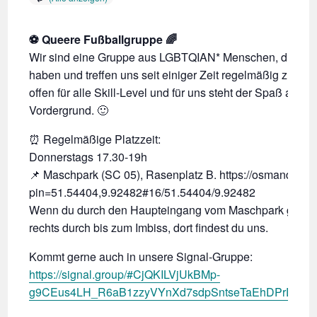
⚽ Queere Fußballgruppe 🌈
Wir sind eine Gruppe aus LGBTQIAN* Menschen, die Lust
haben und treffen uns seit einiger Zeit regelmäßig zum sp
offen für alle Skill-Level und für uns steht der Spaß am ki
Vordergrund. 🙂
⏰ Regelmäßige Platzzeit:
Donnerstags 17.30-19h
📌 Maschpark (SC 05), Rasenplatz B. https://osmand.net
pin=51.54404,9.92482#16/51.54404/9.92482
Wenn du durch den Haupteingang vom Maschpark gehst, 
rechts durch bis zum Imbiss, dort findest du uns.
Kommt gerne auch in unsere Signal-Gruppe:
https://signal.group/#CjQKILVjUkBMp-
g9CEus4LH_R6aB1zzyVYnXd7sdpSntseTaEhDPrDlEo2