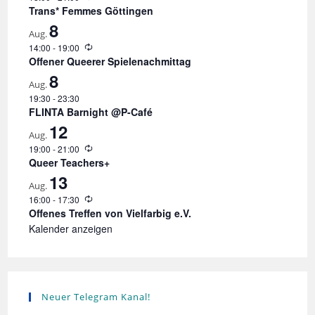
i
Trans* Femmes Göttingen
e
8
d
Aug.
e
W
14:00
-
19:00
r
i
Offener Queerer Spielenachmittag
h
e
8
o
d
Aug.
l
e
u
19:30
-
23:30
r
n
FLINTA Barnight @P-Café
h
g
12
o
Aug.
l
u
W
19:00
-
21:00
n
i
Queer Teachers+
g
e
13
d
Aug.
e
W
16:00
-
17:30
r
i
Offenes Treffen von Vielfarbig e.V.
h
e
o
Kalender anzeigen
d
l
e
u
r
n
h
g
o
l
Neuer Telegram Kanal!
u
n