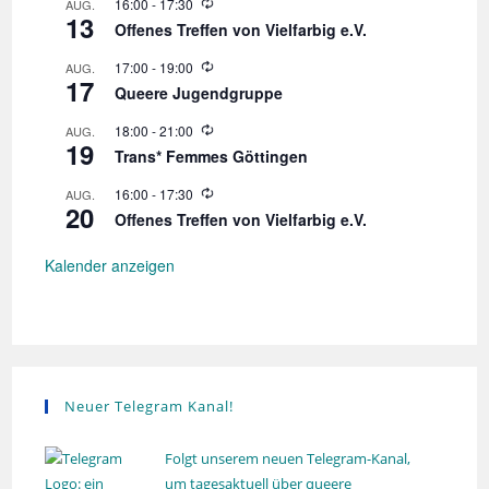
W
16:00
-
17:30
AUG.
e
13
i
r
Offenes Treffen von Vielfarbig e.V.
e
h
d
o
W
17:00
-
19:00
AUG.
e
l
17
i
r
Queere Jugendgruppe
u
e
h
n
d
o
W
18:00
-
21:00
AUG.
g
e
l
19
i
r
Trans* Femmes Göttingen
u
e
h
n
d
o
W
16:00
-
17:30
AUG.
g
e
l
20
i
r
Offenes Treffen von Vielfarbig e.V.
u
e
h
n
d
o
g
e
Kalender anzeigen
l
r
u
h
n
o
g
l
u
n
g
Neuer Telegram Kanal!
Folgt unserem neuen Telegram-Kanal,
um tagesaktuell über queere