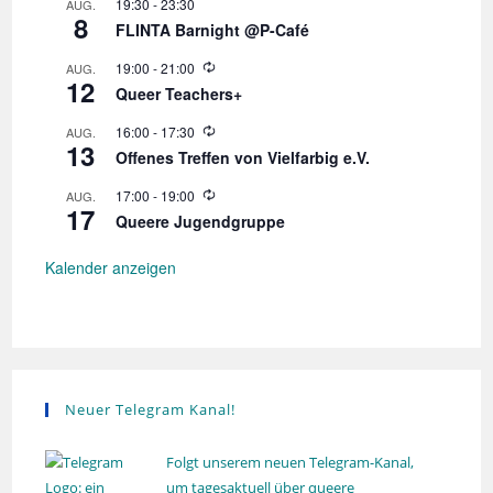
19:30
-
23:30
AUG.
e
8
r
FLINTA Barnight @P-Café
h
o
W
19:00
-
21:00
AUG.
l
12
i
Queer Teachers+
u
e
n
d
W
16:00
-
17:30
AUG.
g
e
13
i
r
Offenes Treffen von Vielfarbig e.V.
e
h
d
o
W
17:00
-
19:00
AUG.
e
l
17
i
r
Queere Jugendgruppe
u
e
h
n
d
o
g
e
Kalender anzeigen
l
r
u
h
n
o
g
l
u
n
g
Neuer Telegram Kanal!
Folgt unserem neuen Telegram-Kanal,
um tagesaktuell über queere