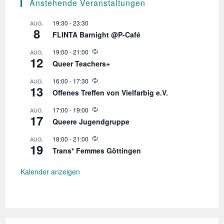
Anstehende Veranstaltungen
19:30
-
23:30
AUG.
8
FLINTA Barnight @P-Café
W
19:00
-
21:00
AUG.
12
i
Queer Teachers+
e
d
W
16:00
-
17:30
AUG.
e
13
i
r
Offenes Treffen von Vielfarbig e.V.
e
h
d
o
W
17:00
-
19:00
AUG.
e
l
17
i
r
Queere Jugendgruppe
u
e
h
n
d
o
W
18:00
-
21:00
AUG.
g
e
l
19
i
r
Trans* Femmes Göttingen
u
e
h
n
d
o
g
e
Kalender anzeigen
l
r
u
h
n
o
g
l
u
n