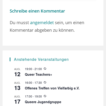
Schreibe einen Kommentar
Du musst
angemeldet
sein, um einen
Kommentar abgeben zu können.
Anstehende Veranstaltungen
W
19:00
-
21:00
AUG.
12
i
Queer Teachers+
e
d
W
16:00
-
17:30
AUG.
e
13
i
r
Offenes Treffen von Vielfarbig e.V.
e
h
d
o
W
17:00
-
19:00
AUG.
e
l
17
i
r
Queere Jugendgruppe
u
e
h