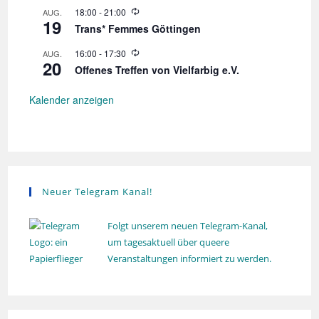
n
d
o
W
18:00
-
21:00
AUG.
g
e
l
19
i
r
Trans* Femmes Göttingen
u
e
h
n
d
o
W
16:00
-
17:30
AUG.
g
e
l
20
i
r
Offenes Treffen von Vielfarbig e.V.
u
e
h
n
d
o
g
e
Kalender anzeigen
l
r
u
h
n
o
g
l
u
n
g
Neuer Telegram Kanal!
Folgt unserem neuen Telegram-Kanal,
um tagesaktuell über queere
Veranstaltungen informiert zu werden.