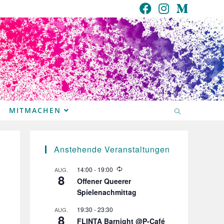
MITMACHEN
Anstehende Veranstaltungen
W
14:00
-
19:00
AUG.
8
i
Offener Queerer
e
Spielenachmittag
d
e
r
19:30
-
23:30
AUG.
8
h
FLINTA Barnight @P-Café