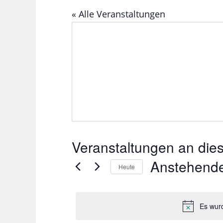
« Alle Veranstaltungen
Veranstaltungen an die
Anstehend
Heute
D
a
Es wur
t