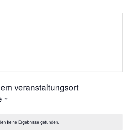
sem veranstaltungsort
e
den keine Ergebnisse gefunden.
H
i