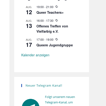
o
l
W
19:00
-
21:00
AUG.
u
12
i
n
Queer Teachers+
e
g
d
W
16:00
-
17:30
AUG.
e
13
i
r
Offenes Treffen von
e
h
Vielfarbig e.V.
d
o
e
l
r
W
17:00
-
19:00
AUG.
u
17
h
i
n
Queere Jugendgruppe
o
e
g
l
d
u
e
Kalender anzeigen
n
r
g
h
o
l
u
n
g
Neuer Telegram Kanal!
Folgt unserem neuen
Telegram-Kanal, um