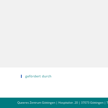
gefördert durch
Queeres Zentrum Göttingen | Hospitalstr. 20 | 37073 Göttingen | Te