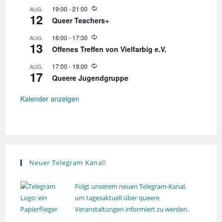
o
W
19:00
-
21:00
AUG.
l
12
i
Queer Teachers+
u
e
n
d
W
16:00
-
17:30
AUG.
g
e
13
i
r
Offenes Treffen von Vielfarbig e.V.
e
h
d
o
W
17:00
-
19:00
AUG.
e
l
17
i
r
Queere Jugendgruppe
u
e
h
n
d
o
g
e
Kalender anzeigen
l
r
u
h
n
o
g
l
u
n
g
Neuer Telegram Kanal!
Folgt unserem neuen Telegram-Kanal,
um tagesaktuell über queere
Veranstaltungen informiert zu werden.