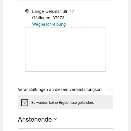
A
Lange-Geismar-Str. 47
d
Göttingen
,
37073
r
Wegbeschreibung
e
s
s
e
Veranstaltungen an diesem veranstaltungsort
Es wurden keine Ergebnisse gefunden.
H
i
n
Anstehende
w
e
D
i