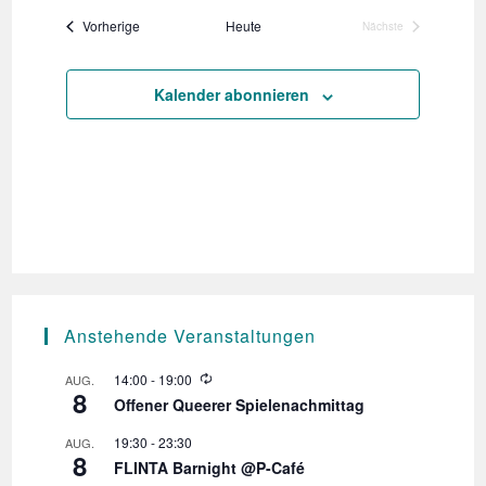
s
a
Veranstaltungen
Vorherige
Heute
Nächste
Veranstaltungen
t
u
Kalender abonnieren
m
w
ä
h
l
e
Anstehende Veranstaltungen
n
.
W
14:00
-
19:00
AUG.
8
i
Offener Queerer Spielenachmittag
e
d
19:30
-
23:30
AUG.
e
8
r
FLINTA Barnight @P-Café
h