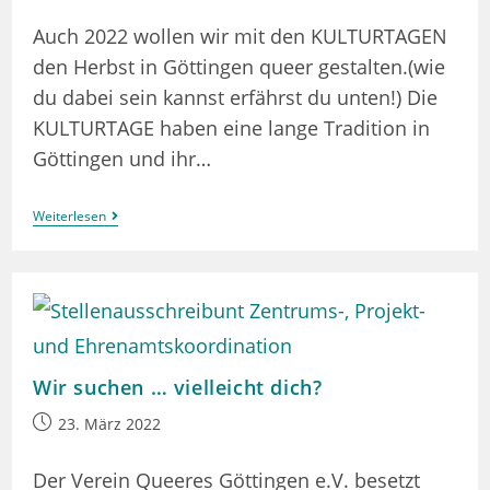
veröffentlicht:
Auch 2022 wollen wir mit den KULTURTAGEN
den Herbst in Göttingen queer gestalten.(wie
du dabei sein kannst erfährst du unten!) Die
KULTURTAGE haben eine lange Tradition in
Göttingen und ihr…
Die
Weiterlesen
LesBiSchwule*n
KULTURTAGE
Heißen
Nun
Queere
KULTURTAGE
–
Komm
Ins
Wir suchen … vielleicht dich?
Team
Und
Beitrag
23. März 2022
Sei
Dabei!
veröffentlicht:
Der Verein Queeres Göttingen e.V. besetzt