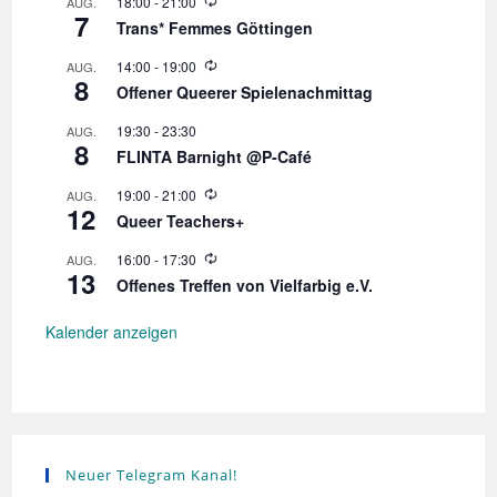
W
18:00
-
21:00
AUG.
7
i
Trans* Femmes Göttingen
e
d
W
14:00
-
19:00
AUG.
e
8
i
r
Offener Queerer Spielenachmittag
e
h
d
o
19:30
-
23:30
AUG.
e
l
8
r
FLINTA Barnight @P-Café
u
h
n
o
W
19:00
-
21:00
AUG.
g
l
12
i
Queer Teachers+
u
e
n
d
W
16:00
-
17:30
AUG.
g
e
13
i
r
Offenes Treffen von Vielfarbig e.V.
e
h
d
o
e
Kalender anzeigen
l
r
u
h
n
o
g
l
u
n
g
Neuer Telegram Kanal!