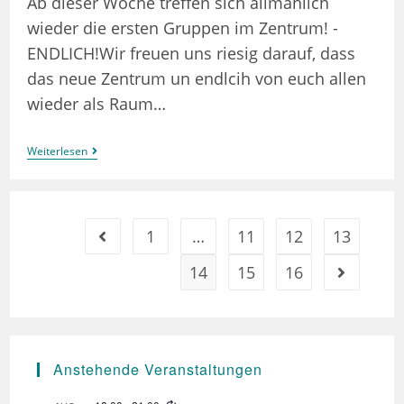
Ab dieser Woche treffen sich allmählich
wieder die ersten Gruppen im Zentrum! -
ENDLICH!Wir freuen uns riesig darauf, dass
das neue Zentrum un endlcih von euch allen
wieder als Raum…
Das
Weiterlesen
Queere
Zentrum
Hat
Endlich
Wieder
1
…
11
12
13
Gehe zur vorherigen Seite
Auf!
14
15
16
Gehe zur n
Anstehende Veranstaltungen