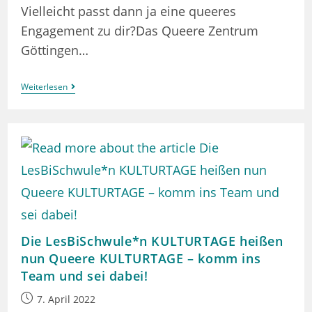
Vielleicht passt dann ja eine queeres
Engagement zu dir?Das Queere Zentrum
Göttingen…
Endlich
Weiterlesen
Wieder:
Am
14.
April
Sind
Ideenwerkstatt
Und
Offenes
Treffen
Für
Alle
Im
Queeren
Die LesBiSchwule*n KULTURTAGE heißen
Zentrum
nun Queere KULTURTAGE – komm ins
Team und sei dabei!
Beitrag
7. April 2022