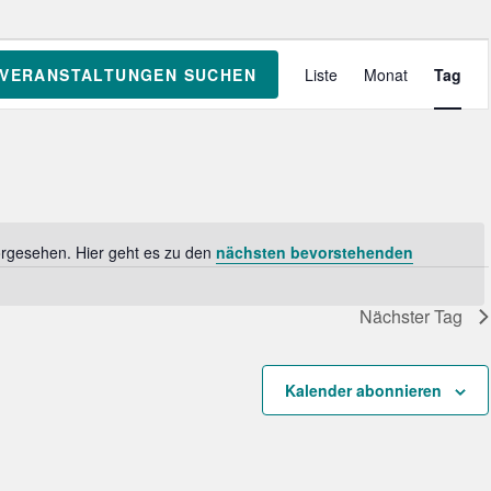
V
VERANSTALTUNGEN SUCHEN
Liste
Monat
Tag
e
r
a
n
s
t
a
orgesehen. Hier geht es zu den
nächsten bevorstehenden
l
H
t
i
Nächster Tag
n
u
w
n
e
g
Kalender abonnieren
i
A
s
n
s