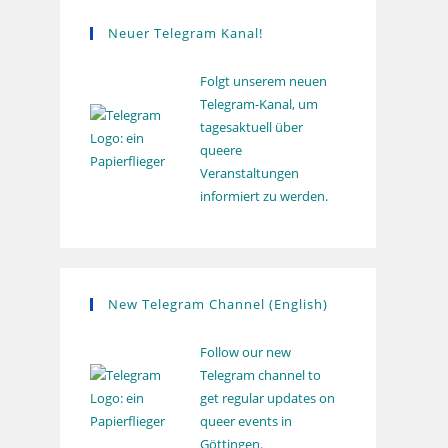
s
Neuer Telegram Kanal!
Folgt unserem neuen
Telegram-Kanal, um
tagesaktuell über
queere
Veranstaltungen
informiert zu werden.
New Telegram Channel (English)
Follow our new
Telegram channel to
get regular updates on
queer events in
Göttingen.