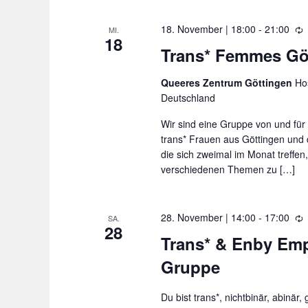
g
a
18. November | 18:00
-
21:00
l
MI.
18
i
Trans* Femmes Gö
t
e
u
d
Queeres Zentrum Göttingen
Hos
e
n
Deutschland
r
g
h
Wir sind eine Gruppe von und für 
o
trans* Frauen aus Göttingen und
e
l
die sich zweimal im Monat treffen
n
u
verschiedenen Themen zu […]
n
S
g
c
28. November | 14:00
-
17:00
SA.
28
h
i
Trans* & Enby Em
e
l
Gruppe
d
ü
e
r
s
Du bist trans*, nichtbinär, abinär