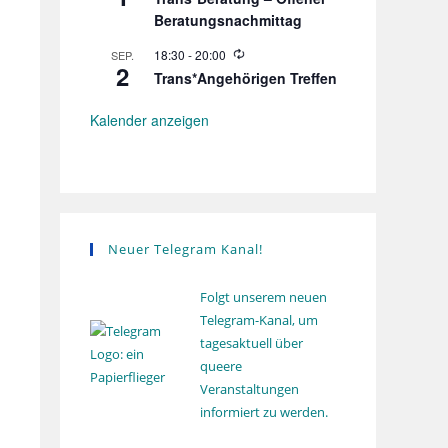
e
g
Beratungsnachmittag
d
e
r
W
18:30
-
20:00
SEP.
2
h
i
Trans*Angehörigen Treffen
o
e
l
d
u
e
Kalender anzeigen
n
r
g
h
o
l
u
n
g
Neuer Telegram Kanal!
Folgt unserem neuen
Telegram-Kanal, um
tagesaktuell über
queere
Veranstaltungen
informiert zu werden.