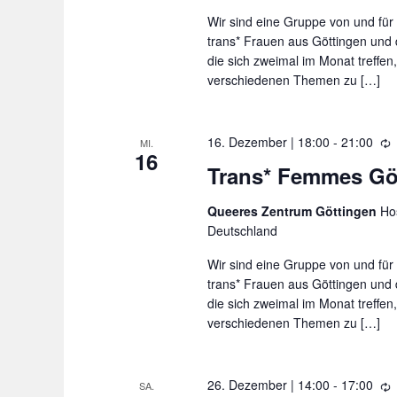
h
Wir sind eine Gruppe von und für 
o
trans* Frauen aus Göttingen und
l
die sich zweimal im Monat treffen
u
verschiedenen Themen zu […]
n
g
16. Dezember | 18:00
-
21:00
MI.
16
i
Trans* Femmes Gö
e
d
Queeres Zentrum Göttingen
Hos
e
Deutschland
r
h
Wir sind eine Gruppe von und für 
o
trans* Frauen aus Göttingen und
l
die sich zweimal im Monat treffen
u
verschiedenen Themen zu […]
n
g
26. Dezember | 14:00
-
17:00
SA.