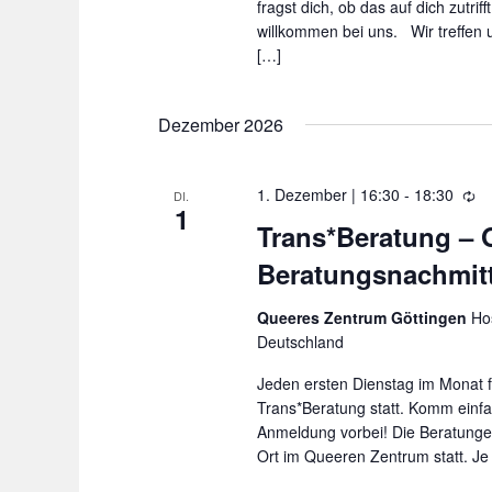
h
fragst dich, ob das auf dich zutrif
s
o
willkommen bei uns. Wir treffen
e
l
[…]
u
l
n
w
g
Dezember 2026
o
r
1. Dezember | 16:30
-
18:30
W
DI.
1
i
t
Trans*Beratung – 
e
.
Beratungsnachmit
d
e
r
Queeres Zentrum Göttingen
Hos
h
Deutschland
o
Jeden ersten Dienstag im Monat f
l
Trans*Beratung statt. Komm einf
u
Anmeldung vorbei! Die Beratungen
n
Ort im Queeren Zentrum statt. J
g