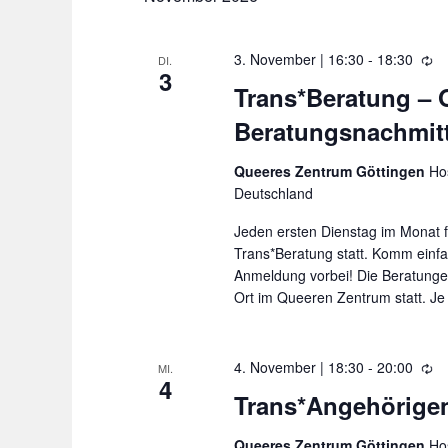
.
o
h
r
e
3. November | 16:30
-
18:30
W
DI.
3
u
t
i
Trans*Beratung – 
e
n
e
Beratungsnachmit
d
d
i
e
A
r
Queeres Zentrum Göttingen
Hos
n
n
h
Deutschland
g
o
s
Jeden ersten Dienstag im Monat f
l
e
i
Trans*Beratung statt. Komm einf
u
b
c
Anmeldung vorbei! Die Beratungen
n
Ort im Queeren Zentrum statt. J
h
e
g
t
n
e
.
4. November | 18:30
-
20:00
W
MI.
4
n
i
S
Trans*Angehörigen
e
,
u
d
N
Queeres Zentrum Göttingen
Hos