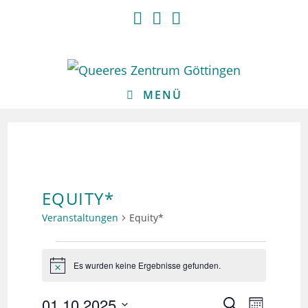
Zum
Inhalt
springen
MENÜ
EQUITY*
Veranstaltungen
Equity*
Veranstaltungen
Es wurden keine Ergebnisse gefunden.
H
i
n
01.10.2025
V
V
S
w