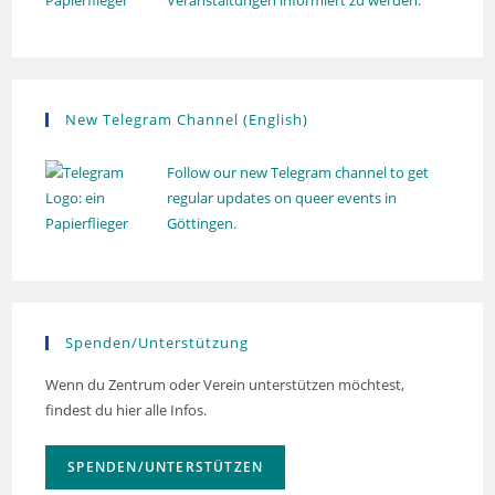
Veranstaltungen informiert zu werden.
N
a
v
i
New Telegram Channel (English)
g
a
Follow our new Telegram channel to get
regular updates on queer events in
t
Göttingen.
i
o
n
Spenden/Unterstützung
Wenn du Zentrum oder Verein unterstützen möchtest,
findest du hier alle Infos.
SPENDEN/UNTERSTÜTZEN