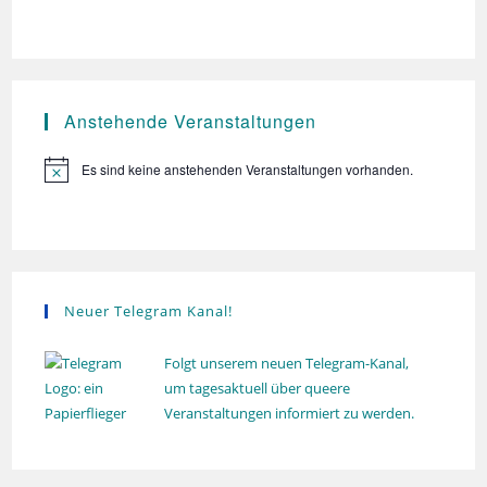
g
n
n
e
s
.
n
i
S
c
u
Anstehende Veranstaltungen
h
t
c
Es sind keine anstehenden Veranstaltungen vorhanden.
e
H
h
i
n
e
n
-
w
u
e
N
i
n
s
a
d
v
Neuer Telegram Kanal!
A
i
n
Folgt unserem neuen Telegram-Kanal,
g
um tagesaktuell über queere
s
a
Veranstaltungen informiert zu werden.
t
i
i
c
o