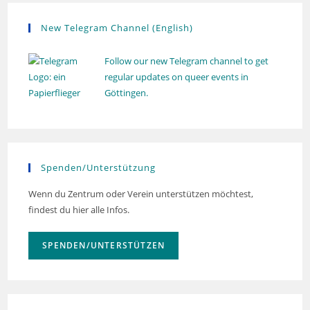
h
n
t
New Telegram Channel (English)
e
n
Follow our new Telegram channel to get
,
regular updates on queer events in
Göttingen.
N
a
v
i
Spenden/Unterstützung
g
a
Wenn du Zentrum oder Verein unterstützen möchtest,
findest du hier alle Infos.
t
i
SPENDEN/UNTERSTÜTZEN
o
n