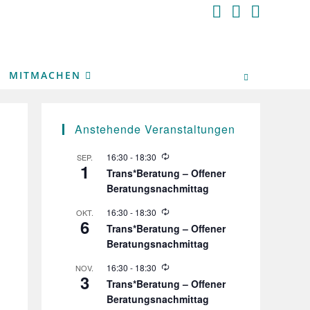
MITMACHEN
Anstehende Veranstaltungen
W
16:30
-
18:30
SEP.
1
i
Trans*Beratung – Offener
e
Beratungsnachmittag
d
e
r
W
16:30
-
18:30
OKT.
6
h
i
Trans*Beratung – Offener
o
e
Beratungsnachmittag
l
d
u
e
n
r
W
16:30
-
18:30
NOV.
3
g
h
i
Trans*Beratung – Offener
o
e
Beratungsnachmittag
l
d