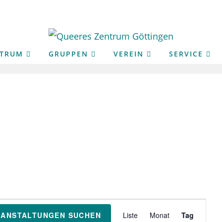
NTRUM
GRUPPEN
VEREIN
SERVICE
V
RANSTALTUNGEN SUCHEN
Liste
Monat
Tag
e