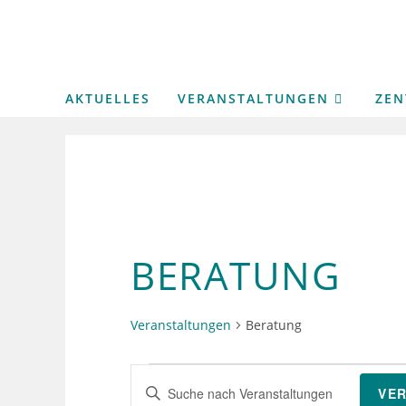
Zum
Inhalt
springen
AKTUELLES
VERANSTALTUNGEN
ZE
BERATUNG
Veranstaltungen
Beratung
Veranstaltungen
V
B
für
VE
e