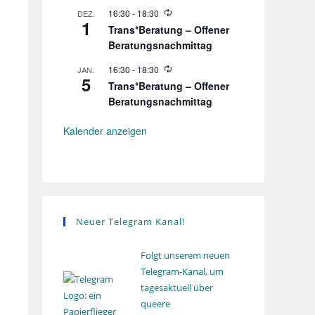
u
e
n
r
W
16:30
-
18:30
DEZ.
1
g
h
i
Trans*Beratung – Offener
o
e
Beratungsnachmittag
l
d
u
e
n
r
W
16:30
-
18:30
JAN.
5
g
h
i
Trans*Beratung – Offener
o
e
Beratungsnachmittag
l
d
u
e
n
r
Kalender anzeigen
g
h
o
l
u
n
g
Neuer Telegram Kanal!
Folgt unserem neuen
Telegram-Kanal, um
tagesaktuell über
queere