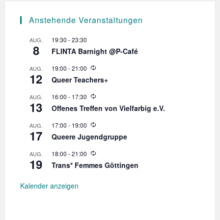
Anstehende Veranstaltungen
19:30
-
23:30
AUG.
8
FLINTA Barnight @P-Café
W
19:00
-
21:00
AUG.
12
i
Queer Teachers+
e
d
W
16:00
-
17:30
AUG.
e
13
i
r
Offenes Treffen von Vielfarbig e.V.
e
h
d
o
W
17:00
-
19:00
AUG.
e
l
17
i
r
Queere Jugendgruppe
u
e
h
n
d
o
W
18:00
-
21:00
AUG.
g
e
l
19
i
r
Trans* Femmes Göttingen
u
e
h
n
d
o
g
e
Kalender anzeigen
l
r
u
h
n
o
g
l