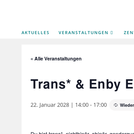
Zum
Inhalt
springen
AKTUELLES
VERANSTALTUNGEN
ZE
« Alle Veranstaltungen
Trans* & Enby
22. Januar 2028 | 14:00
-
17:00
Wieder
Du bist trans*, nichtbinär, abinär, genderque