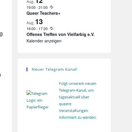
12
Aug.
l
u
W
19:00
-
21:00
n
i
Queer Teachers+
g
e
13
d
Aug.
e
W
16:00
-
17:30
r
ig
i
Offenes Treffen von Vielfarbig e.V.
h
e
o
Kalender anzeigen
d
l
e
u
r
n
h
g
o
l
Neuer Telegram Kanal!
u
m
n
g
Folgt unserem neuen
Telegram-Kanal, um
tagesaktuell über
queere
Veranstaltungen
informiert zu werden.