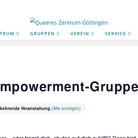
NTRUM
GRUPPEN
VEREIN
SERVICE
 Empowerment-Grupp
kehrende Veranstaltung
(Alle anzeigen)
er – oder fragst dich, ob das auf dich zutrifft? Dann bist