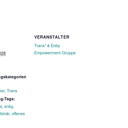
VERANSTALTER
Trans* & Enby
Empowerment-Gruppe
028
0
ngskategorien
eer
,
Trans
ng-Tags:
t
,
enby
,
tbinär
,
offenes