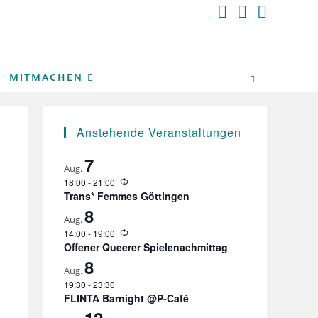
MITMACHEN
Anstehende Veranstaltungen
7
Aug.
W
18:00
-
21:00
e
i
Trans* Femmes Göttingen
e
8
d
Aug.
e
W
14:00
-
19:00
r
i
Offener Queerer Spielenachmittag
h
e
8
o
d
Aug.
l
e
u
19:30
-
23:30
r
n
FLINTA Barnight @P-Café
h
g
o