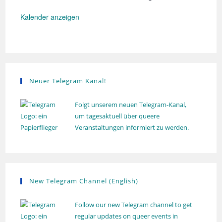
h
d
o
e
Kalender anzeigen
l
r
u
h
n
o
g
l
u
n
g
Neuer Telegram Kanal!
Folgt unserem neuen Telegram-Kanal,
um tagesaktuell über queere
Veranstaltungen informiert zu werden.
New Telegram Channel (English)
Follow our new Telegram channel to get
regular updates on queer events in