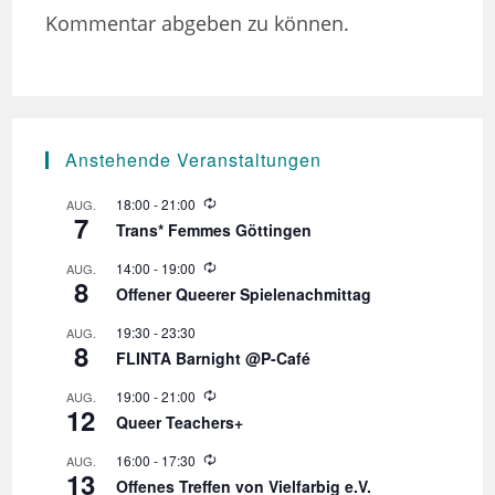
Kommentar abgeben zu können.
Anstehende Veranstaltungen
W
18:00
-
21:00
AUG.
7
i
Trans* Femmes Göttingen
e
d
W
14:00
-
19:00
AUG.
e
8
i
r
Offener Queerer Spielenachmittag
e
h
d
o
19:30
-
23:30
AUG.
e
l
8
r
FLINTA Barnight @P-Café
u
h
n
o
W
19:00
-
21:00
AUG.
g
l
12
i
Queer Teachers+
u
e
n
d
W
16:00
-
17:30
AUG.
g
e
13
i
r
Offenes Treffen von Vielfarbig e.V.
e