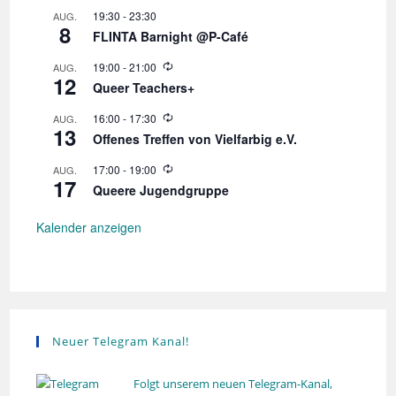
d
19:30
-
23:30
AUG.
e
8
r
FLINTA Barnight @P-Café
h
o
W
19:00
-
21:00
AUG.
l
12
i
Queer Teachers+
u
e
n
d
W
16:00
-
17:30
AUG.
g
e
13
i
r
Offenes Treffen von Vielfarbig e.V.
e
h
d
o
W
17:00
-
19:00
AUG.
e
l
17
i
r
Queere Jugendgruppe
u
e
h
n
d
o
g
e
Kalender anzeigen
l
r
u
h
n
o
g
l
u
n
g
Neuer Telegram Kanal!
Folgt unserem neuen Telegram-Kanal,