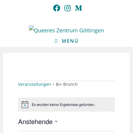
Zum
Inhalt
springen
MENÜ
VERANSTALTUNGEN
Veranstaltungen
Bi+ Brunch
Es wurden keine Ergebnisse gefunden.
H
i
n
Anstehende
w
e
D
i