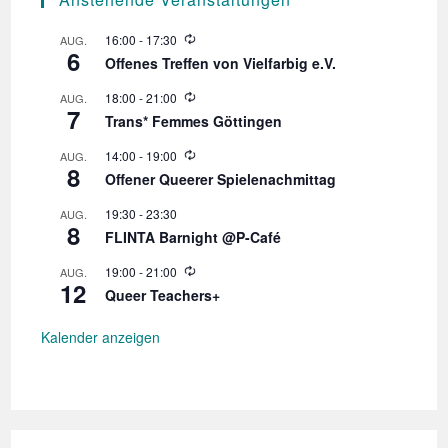
W
16:00
-
17:30
AUG.
6
i
Offenes Treffen von Vielfarbig e.V.
e
d
W
18:00
-
21:00
AUG.
e
7
i
r
Trans* Femmes Göttingen
e
h
d
o
W
14:00
-
19:00
AUG.
e
l
8
i
r
Offener Queerer Spielenachmittag
u
e
h
n
d
o
19:30
-
23:30
AUG.
g
e
l
8
r
FLINTA Barnight @P-Café
u
h
n
o
W
19:00
-
21:00
AUG.
g
l
12
i
Queer Teachers+
u
e
n
d
g
e
Kalender anzeigen
r
h
o
l
u
n
g