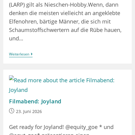
(LARP) gilt als Nieschen-Hobby.Wenn, dann
denken die meisten vielleicht an angeklebte
Elfenohren, bärtige Männer, die sich mit
Schaumstoffschwertern auf die Rübe hauen,
und…
(Entfällt
Weiterlesen
Und
Wird
Verschoben)
LARP
Als
Queerness
Filmabend: Joyland
Beitrag
23. Juni 2026
veröffentlicht:
Get ready for Joyland! @equity_goe * und