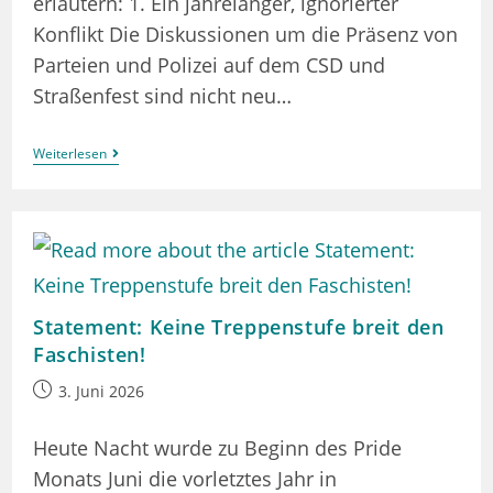
erläutern: 1. Ein jahrelanger, ignorierter
Konflikt Die Diskussionen um die Präsenz von
Parteien und Polizei auf dem CSD und
Straßenfest sind nicht neu…
Wer
Weiterlesen
Die
Polizei
Zum
CSD
Einlädt,lädt
Ganz
Aktiv
Teile
Der
Statement: Keine Treppenstufe breit den
Eigenen
Community
Faschisten!
Aus!
Beitrag
3. Juni 2026
veröffentlicht:
Heute Nacht wurde zu Beginn des Pride
Monats Juni die vorletztes Jahr in