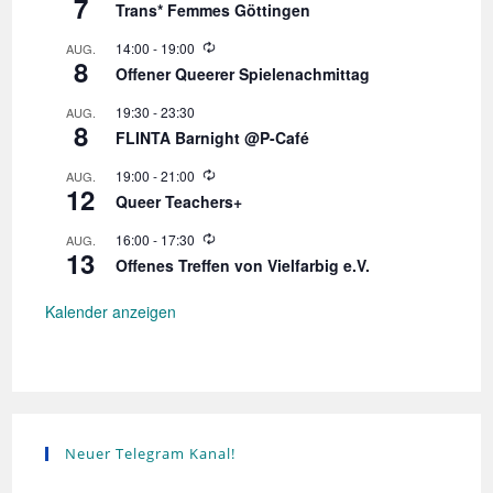
7
i
Trans* Femmes Göttingen
e
d
W
14:00
-
19:00
AUG.
e
8
i
r
Offener Queerer Spielenachmittag
e
h
d
o
19:30
-
23:30
AUG.
e
l
8
r
FLINTA Barnight @P-Café
u
h
n
o
W
19:00
-
21:00
AUG.
g
l
12
i
Queer Teachers+
u
e
n
d
W
16:00
-
17:30
AUG.
g
e
13
i
r
Offenes Treffen von Vielfarbig e.V.
e
h
d
o
e
Kalender anzeigen
l
r
u
h
n
o
g
l
u
n
g
Neuer Telegram Kanal!