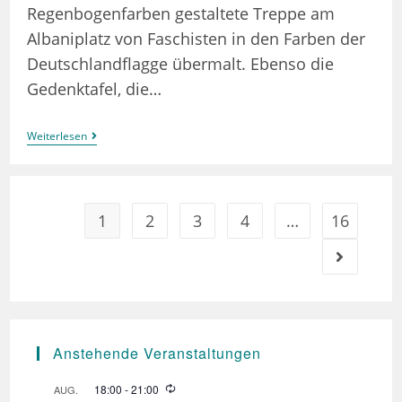
Regenbogenfarben gestaltete Treppe am
Albaniplatz von Faschisten in den Farben der
Deutschlandflagge übermalt. Ebenso die
Gedenktafel, die…
Statement:
Weiterlesen
Keine
Treppenstufe
Breit
Den
Faschisten!
1
2
3
4
…
16
Gehe zur n
Anstehende Veranstaltungen
W
18:00
-
21:00
AUG.