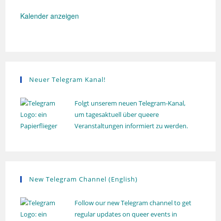
h
n
d
o
g
e
Kalender anzeigen
l
r
u
h
n
o
g
l
u
n
g
Neuer Telegram Kanal!
Folgt unserem neuen Telegram-Kanal,
um tagesaktuell über queere
Veranstaltungen informiert zu werden.
New Telegram Channel (English)
Follow our new Telegram channel to get
regular updates on queer events in