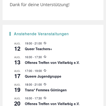
Dank für deine Unterstützung!
Anstehende Veranstaltungen
W
19:00
-
21:00
AUG.
12
i
Queer Teachers+
e
d
W
16:00
-
17:30
AUG.
e
13
i
r
Offenes Treffen von Vielfarbig e.V.
e
h
d
o
W
17:00
-
19:00
AUG.
e
l
17
i
r
Queere Jugendgruppe
u
e
h
n
d
o
W
18:00
-
21:00
AUG.
g
e
l
19
i
r
Trans* Femmes Göttingen
u
e
h
n
d
o
W
16:00
-
17:30
AUG.
g
e
l
20
i
r
Offenes Treffen von Vielfarbig e.V.
u
e