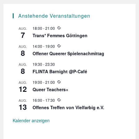
Anstehende Veranstaltungen
W
18:00
-
21:00
AUG.
7
i
Trans* Femmes Göttingen
e
d
W
14:00
-
19:00
AUG.
e
8
i
r
Offener Queerer Spielenachmittag
e
h
d
o
19:30
-
23:30
AUG.
e
l
8
r
FLINTA Barnight @P-Café
u
h
n
o
W
19:00
-
21:00
AUG.
g
l
12
i
Queer Teachers+
u
e
n
d
W
16:00
-
17:30
AUG.
g
e
13
i
r
Offenes Treffen von Vielfarbig e.V.
e
h
d
o
e
Kalender anzeigen
l
r
u
h
n
o
g