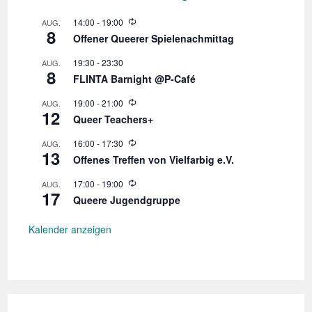
W
14:00
-
19:00
AUG.
8
i
Offener Queerer Spielenachmittag
e
d
19:30
-
23:30
AUG.
e
8
r
FLINTA Barnight @P-Café
h
o
W
19:00
-
21:00
AUG.
l
12
i
Queer Teachers+
u
e
n
d
W
16:00
-
17:30
AUG.
g
e
13
i
r
Offenes Treffen von Vielfarbig e.V.
e
h
d
o
W
17:00
-
19:00
AUG.
e
l
17
i
r
Queere Jugendgruppe
u
e
h
n
d
o
g
e
Kalender anzeigen
l
r
u
h
n
o
g
l
u
n
g