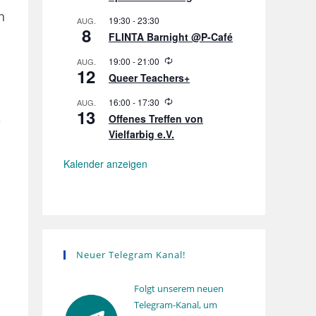
o
e
l
n
r
19:30
-
23:30
AUG.
u
8
h
n
FLINTA Barnight @P-Café
o
g
l
W
19:00
-
21:00
AUG.
u
12
i
n
Queer Teachers+
e
g
d
W
16:00
-
17:30
AUG.
e
13
i
r
Offenes Treffen von
e
e
h
Vielfarbig e.V.
d
o
e
l
r
u
Kalender anzeigen
h
n
o
g
l
u
n
g
Neuer Telegram Kanal!
Folgt unserem neuen
Telegram-Kanal, um