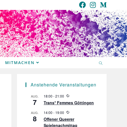
MITMACHEN
Anstehende Veranstaltungen
W
18:00
-
21:00
AUG.
7
i
Trans* Femmes Göttingen
e
d
W
14:00
-
19:00
AUG.
e
8
i
r
Offener Queerer
e
h
Spielenachmittag
d