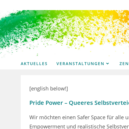
Zum
Inhalt
springen
AKTUELLES
VERANSTALTUNGEN
ZE
[english below!]
Pride Power – Queeres Selbstvertei
Wir möchten einen Safer Space für alle
Empowerment und realistische Selbstver