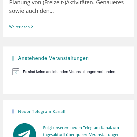
Planung von (Freizeit-)Aktivitäten. Genaueres
sowie auch den…
Lesbisch
Weiterlesen
In
Göttingen
–
Themenabend
Anstehende Veranstaltungen
Es sind keine anstehenden Veranstaltungen vorhanden.
H
i
n
w
e
i
s
Neuer Telegram Kanal!
Folgt unserem neuen Telegram-Kanal, um
tagesaktuell über queere Veranstaltungen