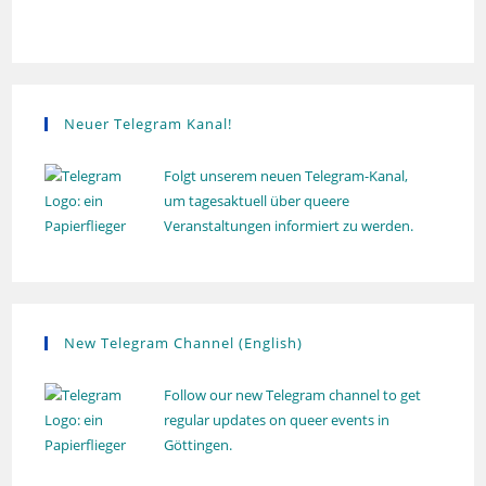
i
e
h
n
n
w
e
e
-
u
i
N
s
n
a
Neuer Telegram Kanal!
d
v
A
i
Folgt unserem neuen Telegram-Kanal,
n
um tagesaktuell über queere
g
Veranstaltungen informiert zu werden.
s
a
t
i
i
c
o
h
n
New Telegram Channel (English)
t
e
Follow our new Telegram channel to get
n
regular updates on queer events in
,
Göttingen.
N