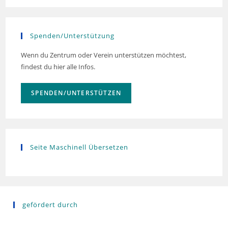
a
v
Spenden/Unterstützung
i
g
Wenn du Zentrum oder Verein unterstützen möchtest,
a
findest du hier alle Infos.
t
i
SPENDEN/UNTERSTÜTZEN
o
n
Seite Maschinell Übersetzen
gefördert durch