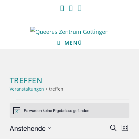
Zum
Inhalt
springen
MENÜ
TREFFEN
Veranstaltungen
treffen
Veranstaltungen
Es wurden keine Ergebnisse gefunden.
H
i
n
Anstehende
V
V
S
w
L
e
e
u
e
D
i
i