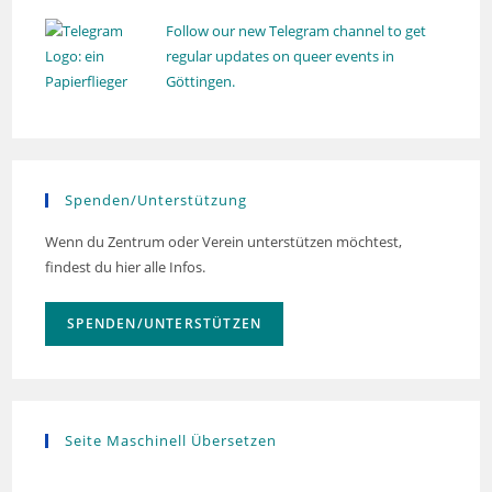
e
Follow our new Telegram channel to get
n
regular updates on queer events in
,
Göttingen.
N
a
v
Spenden/Unterstützung
i
g
Wenn du Zentrum oder Verein unterstützen möchtest,
a
findest du hier alle Infos.
t
i
SPENDEN/UNTERSTÜTZEN
o
n
Seite Maschinell Übersetzen