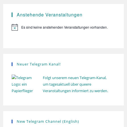
s
.
n
i
S
c
Anstehende Veranstaltungen
u
h
Es sind keine anstehenden Veranstaltungen vorhanden.
t
c
H
i
e
h
n
n
w
e
e
-
u
i
N
s
n
a
Neuer Telegram Kanal!
d
v
A
i
Folgt unserem neuen Telegram-Kanal,
n
um tagesaktuell über queere
g
Veranstaltungen informiert zu werden.
s
a
t
i
i
c
o
h
n
New Telegram Channel (English)
t