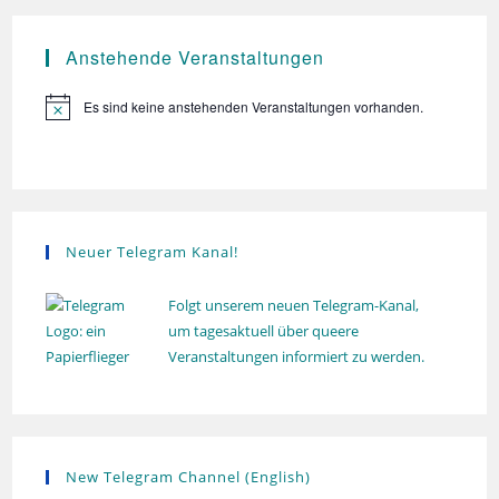
s
.
n
i
S
c
Anstehende Veranstaltungen
u
h
Es sind keine anstehenden Veranstaltungen vorhanden.
t
c
H
i
e
h
n
n
w
e
e
-
u
i
N
s
n
a
Neuer Telegram Kanal!
d
v
A
i
Folgt unserem neuen Telegram-Kanal,
n
um tagesaktuell über queere
g
Veranstaltungen informiert zu werden.
s
a
t
i
i
c
o
h
n
New Telegram Channel (English)
t