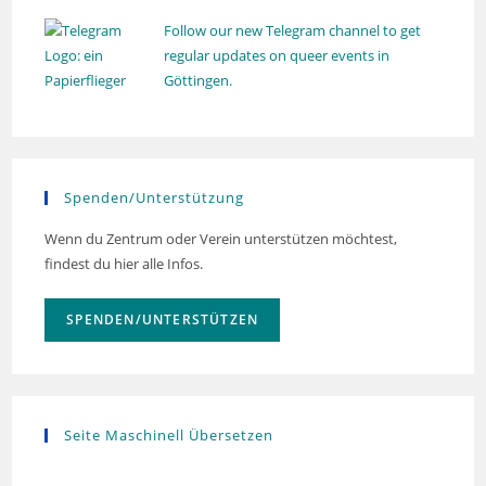
e
Follow our new Telegram channel to get
n
regular updates on queer events in
,
Göttingen.
N
a
v
Spenden/Unterstützung
i
g
Wenn du Zentrum oder Verein unterstützen möchtest,
a
findest du hier alle Infos.
t
i
SPENDEN/UNTERSTÜTZEN
o
n
Seite Maschinell Übersetzen