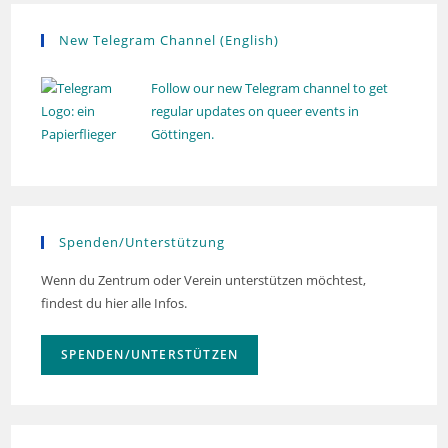
n
t
New Telegram Channel (English)
e
n
Follow our new Telegram channel to get
,
regular updates on queer events in
N
Göttingen.
a
v
i
g
Spenden/Unterstützung
a
Wenn du Zentrum oder Verein unterstützen möchtest,
t
findest du hier alle Infos.
i
o
SPENDEN/UNTERSTÜTZEN
n