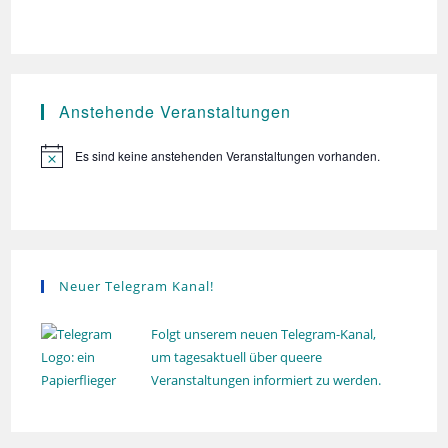
n
n
e
s
.
n
i
S
c
u
h
Anstehende Veranstaltungen
t
c
e
Es sind keine anstehenden Veranstaltungen vorhanden.
h
H
n
i
e
n
-
w
u
e
N
n
i
a
s
d
v
Neuer Telegram Kanal!
A
i
n
g
Folgt unserem neuen Telegram-Kanal,
s
a
um tagesaktuell über queere
t
Veranstaltungen informiert zu werden.
i
i
c
o
h