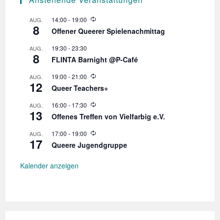
d
v
A
i
W
14:00
-
19:00
AUG.
8
i
n
Offener Queerer Spielenachmittag
g
e
d
s
a
19:30
-
23:30
AUG.
e
8
t
i
r
FLINTA Barnight @P-Café
h
i
c
o
W
19:00
-
21:00
AUG.
o
l
12
i
h
Queer Teachers+
u
e
n
n
t
d
W
16:00
-
17:30
AUG.
g
e
13
e
i
r
Offenes Treffen von Vielfarbig e.V.
e
h
n
d
o
W
17:00
-
19:00
AUG.
e
l
,
17
i
r
Queere Jugendgruppe
u
e
h
N
n
d
o
g
e
Kalender anzeigen
a
l
r
u
h
v
n
o
g
i
l
u
g
n
g