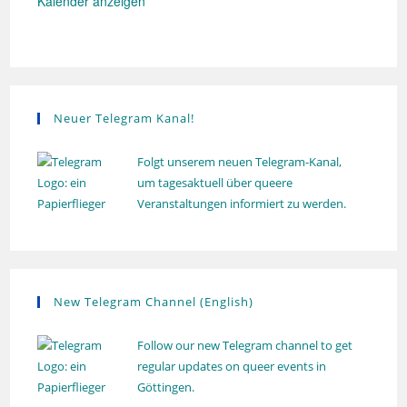
Kalender anzeigen
a
l
r
u
h
v
n
o
g
i
l
u
g
n
g
a
Neuer Telegram Kanal!
t
i
Folgt unserem neuen Telegram-Kanal,
o
um tagesaktuell über queere
Veranstaltungen informiert zu werden.
n
New Telegram Channel (English)
Follow our new Telegram channel to get
regular updates on queer events in
Göttingen.