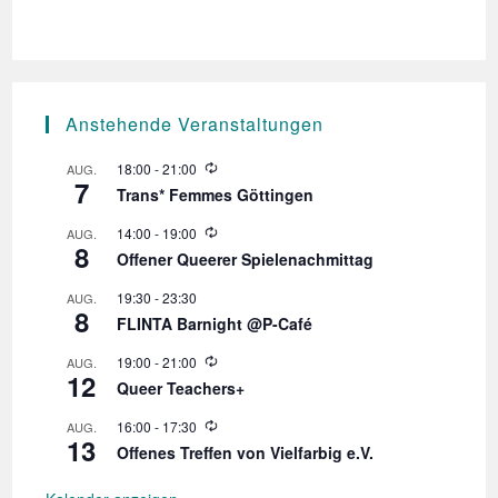
e
h
n
e
-
u
N
n
a
Anstehende Veranstaltungen
d
v
A
i
W
18:00
-
21:00
AUG.
7
i
n
Trans* Femmes Göttingen
g
e
d
s
a
W
14:00
-
19:00
AUG.
e
8
t
i
i
r
Offener Queerer Spielenachmittag
e
h
i
c
d
o
19:30
-
23:30
AUG.
e
o
l
8
h
r
FLINTA Barnight @P-Café
u
n
h
n
t
o
W
19:00
-
21:00
AUG.
g
l
12
e
i
Queer Teachers+
u
e
n
n
d
W
16:00
-
17:30
AUG.
g
e
,
13
i
r
Offenes Treffen von Vielfarbig e.V.
e
h
N
d
o
e