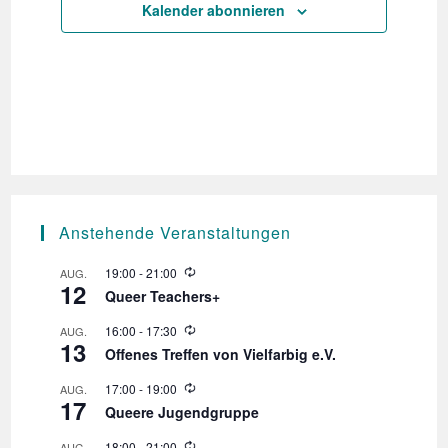
e
h
Kalender abonnieren
n
e
-
u
N
n
a
d
v
A
i
n
g
s
a
t
i
Anstehende Veranstaltungen
i
c
W
19:00
-
21:00
AUG.
o
h
12
i
Queer Teachers+
n
e
t
d
W
16:00
-
17:30
AUG.
e
e
13
i
r
Offenes Treffen von Vielfarbig e.V.
e
n
h
d
o
W
17:00
-
19:00
AUG.
e
,
l
17
i
r
Queere Jugendgruppe
u
e
N
h
n
d
o
W
18:00
-
21:00
AUG.
g