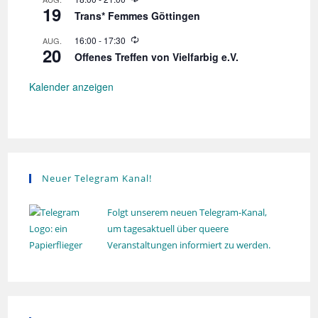
a
e
l
19
i
r
Trans* Femmes Göttingen
u
e
v
h
n
d
o
W
16:00
-
17:30
AUG.
g
i
e
l
20
i
r
Offenes Treffen von Vielfarbig e.V.
u
g
e
h
n
d
o
a
g
e
Kalender anzeigen
l
r
u
t
h
n
o
i
g
l
o
u
n
n
g
Neuer Telegram Kanal!
Folgt unserem neuen Telegram-Kanal,
um tagesaktuell über queere
Veranstaltungen informiert zu werden.