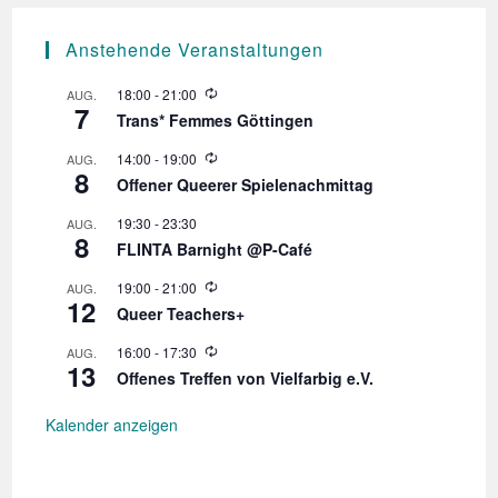
Anstehende Veranstaltungen
W
18:00
-
21:00
AUG.
7
i
Trans* Femmes Göttingen
e
d
W
14:00
-
19:00
AUG.
e
8
i
r
Offener Queerer Spielenachmittag
e
h
d
o
19:30
-
23:30
AUG.
e
l
8
r
FLINTA Barnight @P-Café
u
h
n
o
W
19:00
-
21:00
AUG.
g
l
12
i
Queer Teachers+
u
e
n
d
W
16:00
-
17:30
AUG.
g
e
13
i
r
Offenes Treffen von Vielfarbig e.V.
e
h
d
o
e
Kalender anzeigen
l
r
u
h
n
o
g
l