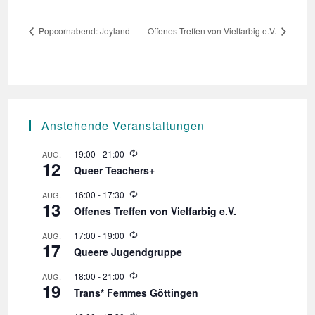
Popcornabend: Joyland
Offenes Treffen von Vielfarbig e.V.
Anstehende Veranstaltungen
W
19:00
-
21:00
AUG.
12
i
Queer Teachers+
e
d
W
16:00
-
17:30
AUG.
e
13
i
r
Offenes Treffen von Vielfarbig e.V.
e
h
d
o
W
17:00
-
19:00
AUG.
e
l
17
i
r
Queere Jugendgruppe
u
e
h
n
d
o
W
18:00
-
21:00
AUG.
g
e
l
19
i
r
Trans* Femmes Göttingen
u
e
h
n
d
o