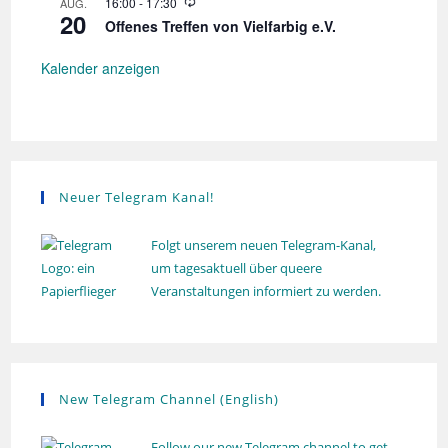
W
16:00
-
17:30
AUG.
g
e
l
20
i
r
Offenes Treffen von Vielfarbig e.V.
u
e
h
n
d
o
g
e
Kalender anzeigen
l
r
u
h
n
o
g
l
u
n
g
Neuer Telegram Kanal!
Folgt unserem neuen Telegram-Kanal,
um tagesaktuell über queere
Veranstaltungen informiert zu werden.
New Telegram Channel (English)
Follow our new Telegram channel to get