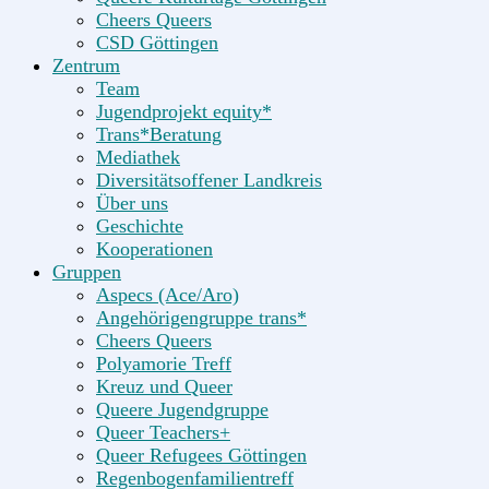
Cheers Queers
CSD Göttingen
Zentrum
Team
Jugendprojekt equity*
Trans*Beratung
Mediathek
Diversitätsoffener Landkreis
Über uns
Geschichte
Kooperationen
Gruppen
Aspecs (Ace/Aro)
Angehörigengruppe trans*
Cheers Queers
Polyamorie Treff
Kreuz und Queer
Queere Jugendgruppe
Queer Teachers+
Queer Refugees Göttingen
Regenbogenfamilientreff