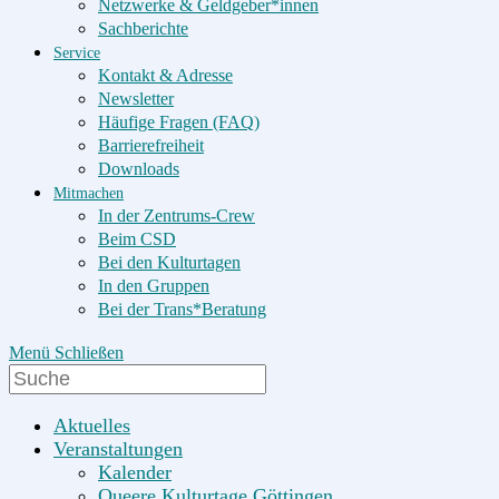
Netzwerke & Geldgeber*innen
Sachberichte
Service
Kontakt & Adresse
Newsletter
Häufige Fragen (FAQ)
Barrierefreiheit
Downloads
Mitmachen
In der Zentrums-Crew
Beim CSD
Bei den Kulturtagen
In den Gruppen
Bei der Trans*Beratung
Menü
Schließen
Search
this
website
Aktuelles
Veranstaltungen
Kalender
Queere Kulturtage Göttingen