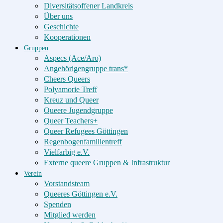
Diversitätsoffener Landkreis
Über uns
Geschichte
Kooperationen
Gruppen
Aspecs (Ace/Aro)
Angehörigengruppe trans*
Cheers Queers
Polyamorie Treff
Kreuz und Queer
Queere Jugendgruppe
Queer Teachers+
Queer Refugees Göttingen
Regenbogenfamilientreff
Vielfarbig e.V.
Externe queere Gruppen & Infrastruktur
Verein
Vorstandsteam
Queeres Göttingen e.V.
Spenden
Mitglied werden