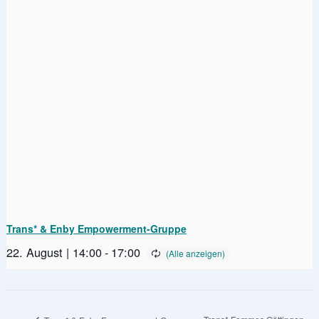
Trans* & Enby Empowerment-Gruppe
22. August | 14:00
-
17:00