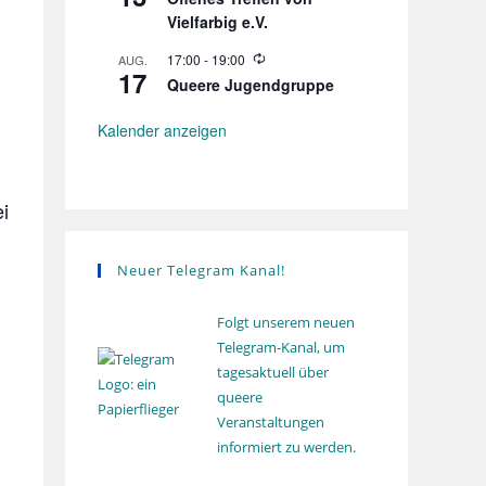
e
h
Vielfarbig e.V.
d
o
e
l
r
W
17:00
-
19:00
AUG.
u
17
h
i
n
Queere Jugendgruppe
o
e
g
l
d
u
e
Kalender anzeigen
n
r
g
h
o
l
i
u
n
g
Neuer Telegram Kanal!
Folgt unserem neuen
Telegram-Kanal, um
tagesaktuell über
queere
Veranstaltungen
informiert zu werden.