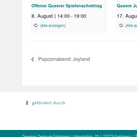
Offener Queerer Spielenachmittag
Queere J
8. August | 14:00
-
19:00
17. Augu
Popcornabend: Joyland
gefördert durch
Queeres Zentrum Göttingen | Hospitalstr. 20 | 37073 Göttingen | Te