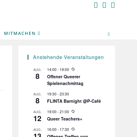
MITMACHEN
Anstehende Veranstaltungen
W
14:00
-
19:00
AUG.
8
i
Offener Queerer
e
Spielenachmittag
d
e
r
19:30
-
23:30
AUG.
8
h
FLINTA Barnight @P-Café
o
l
W
19:00
-
21:00
AUG.
u
12
i
n
Queer Teachers+
e
g
d
W
16:00
-
17:30
AUG.
e
13
i
r
Offenes Treffen von