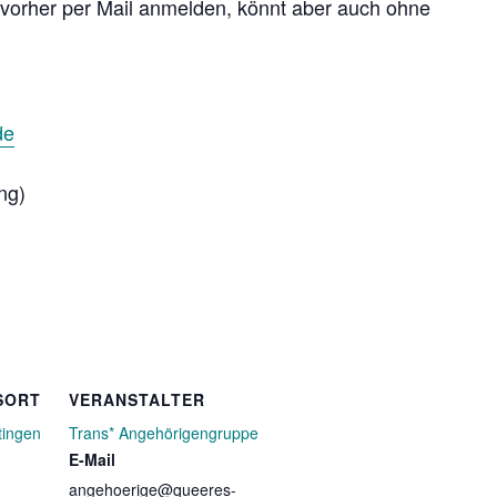
e vorher per Mail anmelden, könnt aber auch ohne
de
ng)
SORT
VERANSTALTER
tingen
Trans* Angehörigengruppe
E-Mail
angehoerige@queeres-