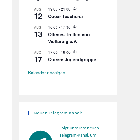
o
l
W
19:00
-
21:00
AUG.
u
12
i
n
Queer Teachers+
e
g
d
W
16:00
-
17:30
AUG.
e
13
i
r
Offenes Treffen von
e
h
Vielfarbig e.V.
d
o
e
l
r
W
17:00
-
19:00
AUG.
u
17
h
i
n
Queere Jugendgruppe
o
e
g
l
d
u
e
Kalender anzeigen
n
r
g
h
o
l
u
n
g
Neuer Telegram Kanal!
Folgt unserem neuen
Telegram-Kanal, um