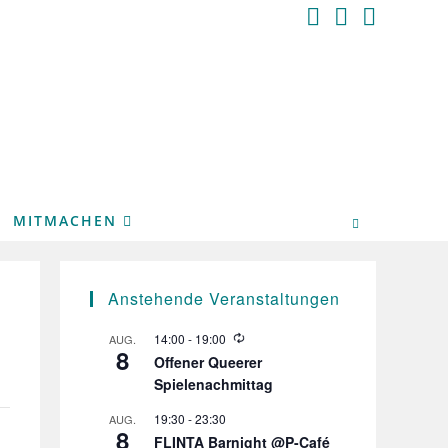
MITMACHEN
Anstehende Veranstaltungen
W
14:00
-
19:00
AUG.
8
i
Offener Queerer
e
Spielenachmittag
d
e
r
19:30
-
23:30
AUG.
8
h
FLINTA Barnight @P-Café