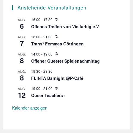
Anstehende Veranstaltungen
W
16:00
-
17:30
AUG.
6
i
Offenes Treffen von Vielfarbig e.V.
e
d
W
18:00
-
21:00
AUG.
e
7
i
r
Trans* Femmes Göttingen
e
h
d
o
W
14:00
-
19:00
AUG.
e
l
8
i
r
Offener Queerer Spielenachmittag
u
e
h
n
d
o
19:30
-
23:30
AUG.
g
e
l
8
r
FLINTA Barnight @P-Café
u
h
n
o
W
19:00
-
21:00
AUG.
g
l
12
i
Queer Teachers+
u
e
n
d
g
e
Kalender anzeigen
r
h
o
l
u